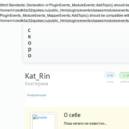
Strict Standards: Declaration of PluginEvents_ModuleEvents::AddTopic() should b
/home/n/nzestk3a/32spokes.ru/public_html/plugins/events/classes/modules/events/Ev
PluginEvents_ModuleEvents_MapperEvents::AddTopic() should be compatible wit
/home/n/nzestk3a/32spokes.ru/public_html/plugins/events/classes/modules/events
с
к
о
р
о
Kat_Rin
0.00
+1.2
сила
рейти
Екатерина
Информация
О себе
Пока ничего не известно...