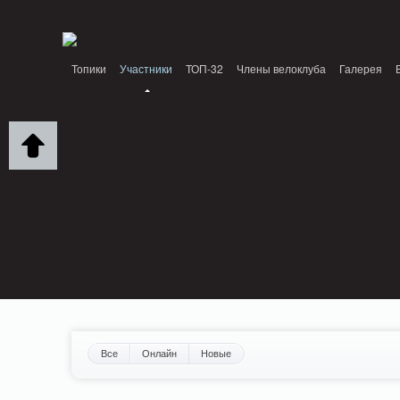
Notice: MemcachePool::get(): Server localhost (tcp 11211, udp 0) failed with: Conn
/home/n/nzestk3a/32spokes.ru/public_html/engine/lib/external/DklabCache/Zen
Топики
Участники
ТОП-32
Члены велоклуба
Галерея
Вопрос-ответ
Байки
События
Партнеры
Все
Онлайн
Новые