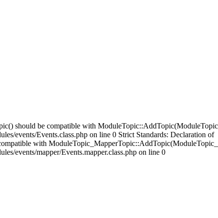
opic() should be compatible with ModuleTopic::AddTopic(ModuleTopic
es/events/Events.class.php on line 0 Strict Standards: Declaration of
compatible with ModuleTopic_MapperTopic::AddTopic(ModuleTopic_E
ules/events/mapper/Events.mapper.class.php on line 0