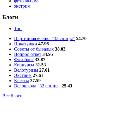
фотоальбом
экстрим
Блоги
Топ
Партийная ячейка "32 спицы"
54.70
Покатушки
47.96
Советы от бывалых
38.03
Вопрос-ответ
34.95
Фотоблог
33.87
Конкурсы
31.53
Велотуризм
27.61
Экстрим
27.61
Квесты
27.59
Велошкола "32 спицы"
25.43
Все блоги