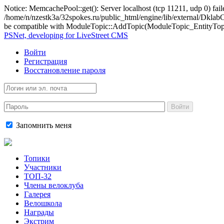
Notice: MemcachePool::get(): Server localhost (tcp 11211, udp 0) fail
/home/n/nzestk3a/32spokes.ru/public_html/engine/lib/external/Dkl
be compatible with ModuleTopic::AddTopic(ModuleTopic_EntityTopic 
PSNet, developing for LiveStreet CMS
Войти
Регистрация
Восстановление пароля
Войти
Запомнить меня
Топики
Участники
ТОП-32
Члены велоклуба
Галерея
Велошкола
Награды
Экстрим