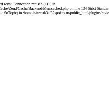
ed with: Connection refused (111) in
abCache/Zend/Cache/Backend/Memcached.php on line 134 Strict Stand
$oTopic) in /home/n/nzestk3a/32spokes.ru/public_html/plugins/review