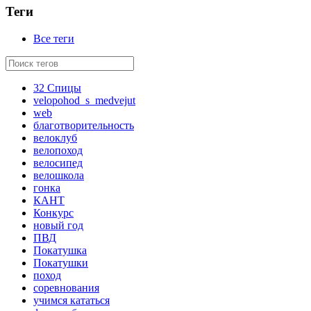
Теги
Все теги
32 Спицы
velopohod_s_medvejut
web
благотворительность
велоклуб
велопоход
велосипед
велошкола
гонка
КАНТ
Конкурс
новый год
ПВД
Покатушка
Покатушки
поход
соревнования
учимся кататься