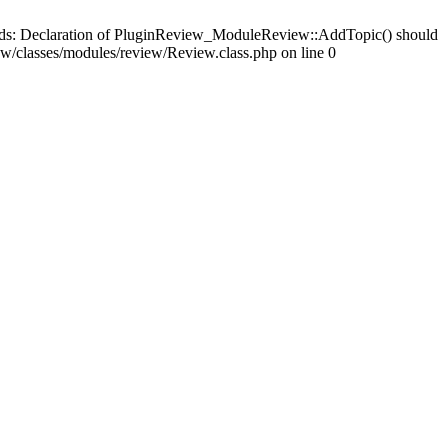
ards: Declaration of PluginReview_ModuleReview::AddTopic() should
/classes/modules/review/Review.class.php on line 0