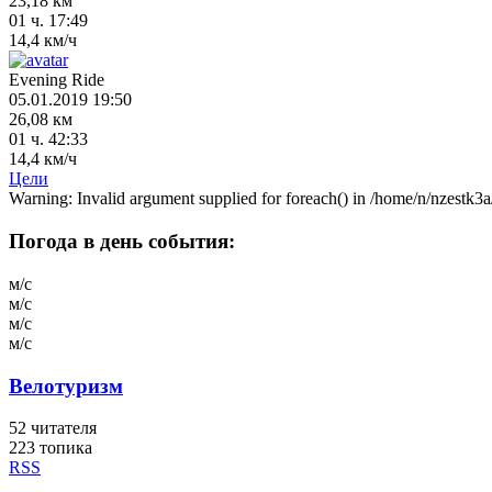
23,18 км
01 ч. 17:49
14,4 км/ч
Evening Ride
05.01.2019 19:50
26,08 км
01 ч. 42:33
14,4 км/ч
Цели
Warning: Invalid argument supplied for foreach() in /home/n/nzestk3a
Погода в день события:
м/с
м/с
м/с
м/с
Велотуризм
52
читателя
223 топика
RSS