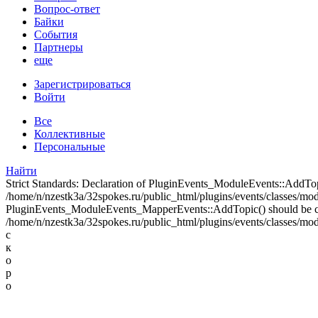
Вопрос-ответ
Байки
События
Партнеры
еще
Зарегистрироваться
Войти
Все
Коллективные
Персональные
Найти
Strict Standards: Declaration of PluginEvents_ModuleEvents::AddT
/home/n/nzestk3a/32spokes.ru/public_html/plugins/events/classes/modul
PluginEvents_ModuleEvents_MapperEvents::AddTopic() should be 
/home/n/nzestk3a/32spokes.ru/public_html/plugins/events/classes/mod
с
к
о
р
о