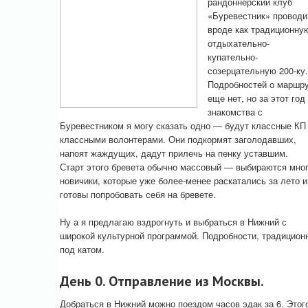
рандоннерский клуб
«Буревестник» проводи
вроде как традиционну
отдыхательно-
купательно-
созерцательную 200-ку.
Подробностей о маршр
еще нет, но за этот год
знакомства с
Буревестником я могу сказать одно — будут классные КП
классными волонтерами. Они подкормят заголодавших,
напоят жаждущих, дадут прилечь на пенку уставшим.
Старт этого бревета обычно массовый — выбираются мно
новичики, которые уже более-менее раскатались за лето и
готовы попробовать себя на бревете.
Ну а я предлагаю вздрогнуть и выбраться в Нижний с
широкой культурной программой. Подробности, традицион
под катом.
День 0. Отправление из Москвы.
Добраться в Нижний можно поездом часов эдак за 6. Этог