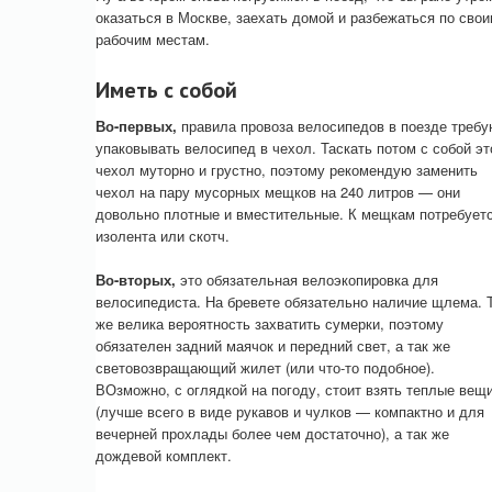
оказаться в Москве, заехать домой и разбежаться по сво
рабочим местам.
Иметь с собой
Во-первых,
правила провоза велосипедов в поезде требу
упаковывать велосипед в чехол. Таскать потом с собой эт
чехол муторно и грустно, поэтому рекомендую заменить
чехол на пару мусорных мещков на 240 литров — они
довольно плотные и вместительные. К мещкам потребует
изолента или скотч.
Во-вторых,
это обязательная велоэкопировка для
велосипедиста. На бревете обязательно наличие щлема. 
же велика вероятность захватить сумерки, поэтому
обязателен задний маячок и передний свет, а так же
световозвращающий жилет (или что-то подобное).
ВОзможно, с оглядкой на погоду, стоит взять теплые вещ
(лучше всего в виде рукавов и чулков — компактно и для
вечерней прохлады более чем достаточно), а так же
дождевой комплект.