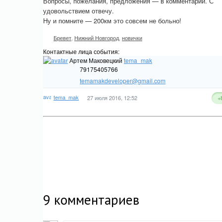
Вопросы, пожелания, предложения — в комментарии. С
удовольствием отвечу.
Ну и помните — 200км это совсем не больно!
Бревет
,
Нижний Новгород
,
новички
Контактные лица события:
Артем Маковецкий
tema_mak
79175405766
temamakdeveloper@gmail.com
tema_mak
27 июля 2016, 12:52
+
9
комментариев