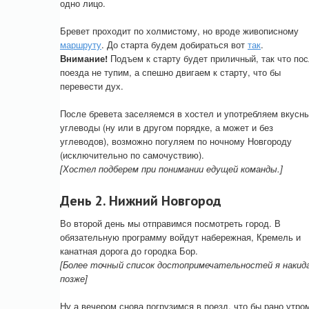
одно лицо.
Бревет проходит по холмистому, но вроде живописному
маршруту
. До старта будем добираться вот
так
.
Внимание!
Подъем к старту будет приличный, так что по
поезда не тупим, а спешно двигаем к старту, что бы
перевести дух.
После бревета заселяемся в хостел и употребляем вкусн
углеводы (ну или в другом порядке, а может и без
углеводов), возможно погуляем по ночному Новгороду
(исключительно по самочуствию).
[Хостел подберем при понимании едущей команды.]
День 2. Нижний Новгород
Во второй день мы отправимся посмотреть город. В
обязательную программу войдут набережная, Кремель и
канатная дорога до городка Бор.
[Более точный список достопримечательностей я накид
позже]
Ну а вечером снова погрузимся в поезд, что бы рано утро