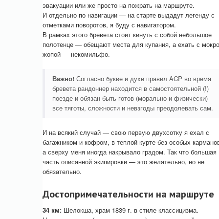
эвакуации или же просто на пожрать на маршруте.
И отдельно по навигации — на старте выдадут легенду с
отметками поворотов, я буду с навигатором.
В рамках этого бревета стоит кинуть с собой небольшое
полотенце — обещают места для купания, а ехать с мокр
жопой — некомильфо.
Важно!
Согласно букве и духе правил ACP во время
бревета рандоннер находится в самостоятельной (!)
поезде и обязан быть готов (морально и физически)
все тяготы, сложности и невзгоды преодолевать сам.
И на всякий случай — свою первую двухсотку я ехал с
багажником и кофром, в теплой курте без особых кармано
а сверху меня иногда накрывало градом. Так что большая
часть описанной экипировки — это желательно, но не
обязательно.
Достопримечательности на маршруте
34 км:
Шелокша, храм 1839 г. в стиле классицизма.