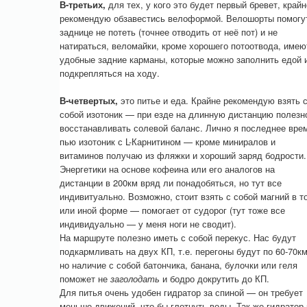
В-третьих,
для тех, у кого это будет первый бревет, крайн
рекомендую обзавестись велоформой. Велошорты помогу
заднице не потеть (точнее отводить от неё пот) и не
натираться, веломайки, кроме хорошего потоотвода, имею
удобные задние карманы, которые можно заполнить едой 
подкрепляться на ходу.
В-четвертых,
это питье и еда. Крайне рекомендую взять 
собой изотоник — при езде на длинную дистанцию полезн
восстанавливать солевой баланс. Лично я последнее вре
пью изотоник с L-Карнитином — кроме миниралов и
витаминов получаю из фляжки и хороший заряд бодрости.
Энергетики на основе кофеина или его аналогов на
дистанции в 200км вряд ли понадобяться, но тут все
индивитуально. Возможно, стоит взять с собой магний в т
или иной форме — помогает от судорог (тут тоже все
индивидуально — у меня ноги не сводит).
На маршруте полезно иметь с собой перекус. Нас будут
подкармливать на двух КП, т.е. перегоны будут по 60-70км
но наличие с собой батончика, банана, булочки или геля
поможет не
заголодать
и бодро докрутить до КП.
Для питья очень удобен гидратор за спиной — он требует
меньше движений, что бы глотнуть воды. Так же гидратор 