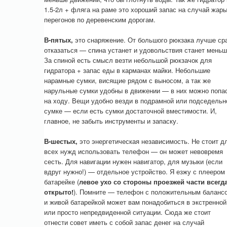
1.5-2л + фляга на раме это хороший запас на случай жары
перегонов по деревенским дорогам.
В-пятых,
это снаряжение. От большого рюкзака лучше ср
отказаться — спина устанет и удовольствия станет меньш
За спиной есть смысл везти небольшой рюкзачок для
гидратора + запас еды в карманах майки. Небольшие
нарамные сумки, висящие рядом с выносом, а так же
нарульные сумки удобны в движении — в них можно попа
на ходу. Вещи удобно везди в подрамной или подседельн
сумке — если есть сумки достаточной вместимости. И,
главное, не забыть инструменты и запаску.
В-шестых,
это энергетическая независимость. Не стоит д
всех нужд использовать телефон — он может невовремя
сесть. Для навигации нужен навигатор, для музыки (если
вдруг нужно!) — отдельное устройство. Я езжу с плеером
батарейке (
левое ухо со стороны проезжей части всегд
открыто!
). Помните — телефон с положительным баланс
и живой батарейкой может вам понадобиться в экстренной
или просто непредвиденной ситуации. Сюда же стоит
отнести совет иметь с собой запас денег на случай