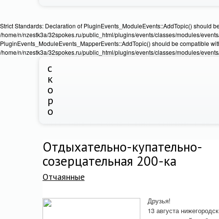
Strict Standards: Declaration of PluginEvents_ModuleEvents::AddTopic() should b
/home/n/nzestk3a/32spokes.ru/public_html/plugins/events/classes/modules/events/Ev
PluginEvents_ModuleEvents_MapperEvents::AddTopic() should be compatible wit
/home/n/nzestk3a/32spokes.ru/public_html/plugins/events/classes/modules/events
с
к
о
р
о
Отдыхательно-купательно-
созерцательная 200-ка
Отчаянные
Друзья!
13 августа нижегородск