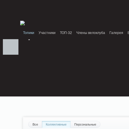
Notice: MemcachePool::get(): Server localhost (tcp 11211, udp 0) failed with: Conn
/home/n/nzestk3a/32spokes.ru/public_html/engine/lib/external/DklabCache/Zend/
PluginReview_ModuleReview::AddTopic() should be compatible with ModuleTopic:
/home/n/nzestk3a/32spokes.ru/public_html/plugins/review/classes/modules/review/
Топики
Участники
ТОП-32
Члены велоклуба
Галерея
Вопрос-ответ
Байки
События
Партнеры
Все
Коллективные
Персональные