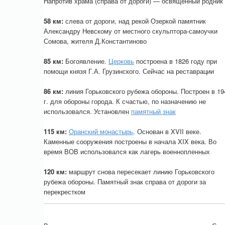
Напротив храма (справа от дороги) — освященный родник
58 км:
слева от дороги, над рекой Озеркой памятник
Александру Невскому от местного скульптора-самоучки
Сомова, жителя Д.Константиново
85 км:
Богоявление.
Церковь
построена в 1826 году при
помощи князя Г.А. Грузинского. Сейчас на реставрации
86 км:
линия Горьковского рубежа обороны. Построен в 19
г. для обороны города. К счастью, по назначению не
использовался. Установлен
памятный знак
115 км:
Оранский монастырь
. Основан в XVII веке.
Каменные сооружения построены в начала XIX века. Во
время ВОВ использовался как лагерь военнопленных
120 км:
маршрут снова пересекает линию Горьковского
рубежа обороны. Памятный знак справа от дороги за
перекрестком