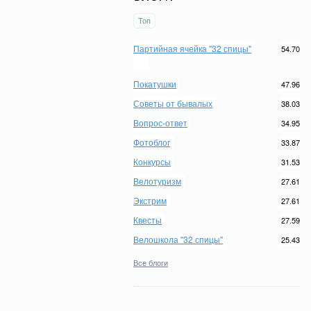
Топ
Партийная ячейка "32 спицы"
54.70
Покатушки
47.96
Советы от бывалых
38.03
Вопрос-ответ
34.95
Фотоблог
33.87
Конкурсы
31.53
Велотуризм
27.61
Экстрим
27.61
Квесты
27.59
Велошкола "32 спицы"
25.43
Все блоги