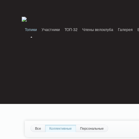
Notice: MemcachePool::get(): Server localhost (tcp 11211, udp 0) failed with: C
Standards: Declaration of PluginReview_ModuleReview::AddTopic() should be com
/home/n/nzestk3a/32spokes.ru/public_html/plugins/review/classes/modules/review/
Топики
Участники
ТОП-32
Члены велоклуба
Галерея
Все
Коллективные
Персональные