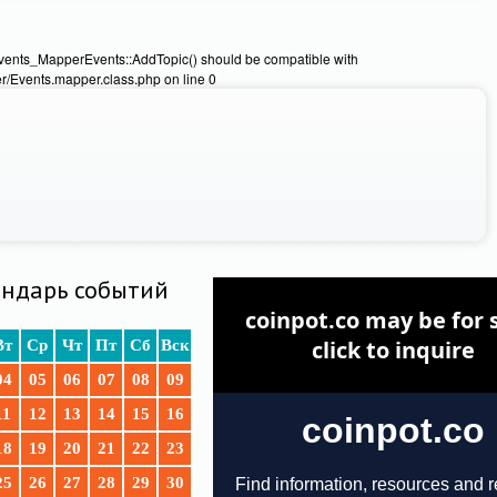
Events_MapperEvents::AddTopic() should be compatible with
/Events.mapper.class.php on line 0
ндарь событий
Вт
Ср
Чт
Пт
Сб
Вск
04
05
06
07
08
09
11
12
13
14
15
16
18
19
20
21
22
23
25
26
27
28
29
30