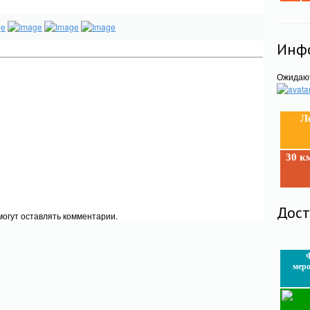
Инфо
Ожидаю
Л
30 к
Дос
огут оставлять комментарии.
Ф
мер