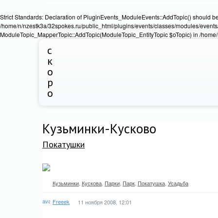
Strict Standards: Declaration of PluginEvents_ModuleEvents::AddTopic() should b
/home/n/nzestk3a/32spokes.ru/public_html/plugins/events/classes/modules/events/
ModuleTopic_MapperTopic::AddTopic(ModuleTopic_EntityTopic $oTopic) in /home/n
с
к
о
р
о
Кузьминки-Кусково
Покатушки
Кузьминки
,
Кускова
,
Парки
,
Парк
,
Покатушка
,
Усадьба
Freeek
11 ноября 2008, 12:01