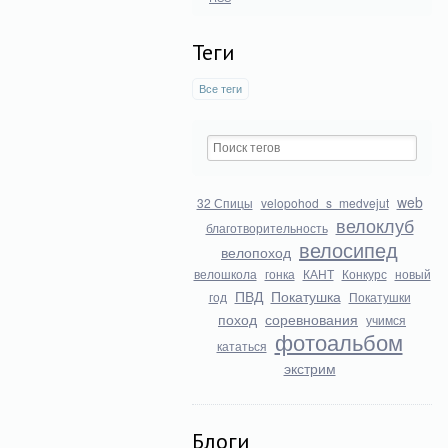
Теги
Все теги
web
32 Спицы
velopohod_s_medvejut
велоклуб
благотворительность
велосипед
велопоход
велошкола
гонка
КАНТ
Конкурс
новый
ПВД
Покатушка
год
Покатушки
поход
соревнования
учимся
фотоальбом
кататься
экстрим
Блоги