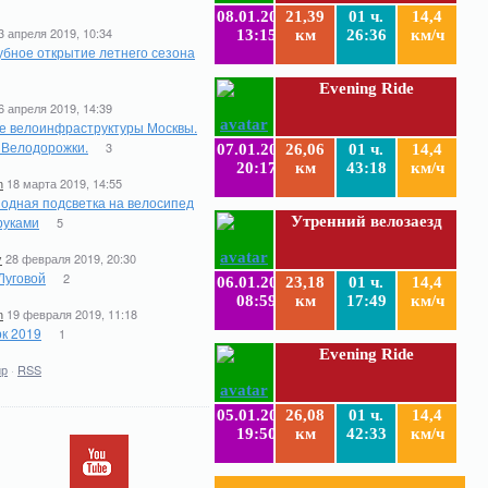
08.01.2019
21,39
01 ч.
14,4
3 апреля 2019, 10:34
13:15
км
26:36
км/ч
бное открытие летнего сезона
Evening Ride
6 апреля 2019, 14:39
е велоинфраструктуры Москвы.
. Велодорожки.
3
07.01.2019
26,06
01 ч.
14,4
20:17
км
43:18
км/ч
n
18 марта 2019, 14:55
одная подсветка на велосипед
руками
Утренний велозаезд
5
y
28 февраля 2019, 20:30
Луговой
2
06.01.2019
23,18
01 ч.
14,4
08:59
км
17:49
км/ч
n
19 февраля 2019, 11:18
к 2019
1
Evening Ride
ир
·
RSS
05.01.2019
26,08
01 ч.
14,4
19:50
км
42:33
км/ч