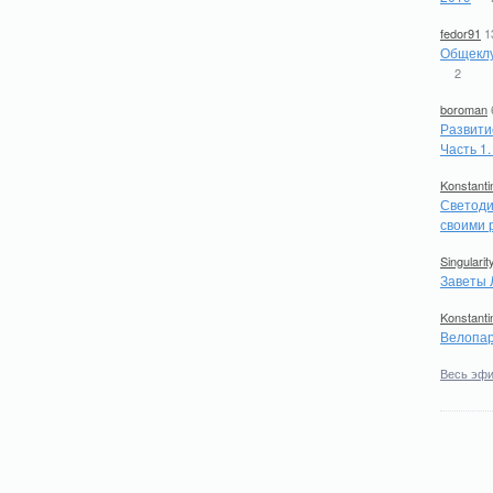
fedor91
1
Общеклу
2
boroman
Развити
Часть 1
Konstanti
Светоди
своими 
Singularit
Заветы 
Konstanti
Велопар
Весь эф