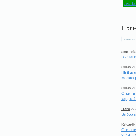
Пря
Коммент
anastasii
Выставк
Goras
27
ПВД для
Москва-
Goras
27
Стрит и
хардтей
Diana
27 
Выбор в
Katuar40
Открыти
2019