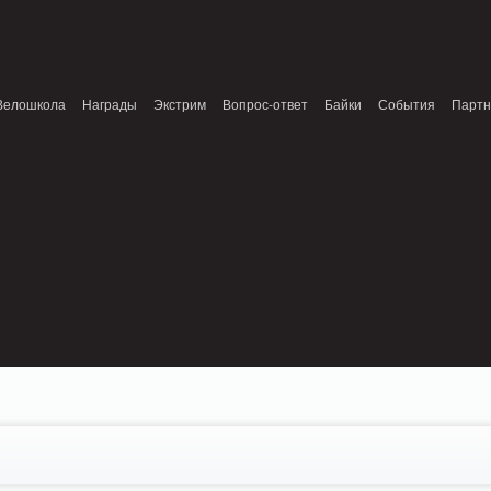
onnection refused (111) in /home/n/nzestk3a/32spokes.ru/public_html/engine/lib/e
patible with ModuleTopic::AddTopic(ModuleTopic_EntityTopic $oTopic) in
Review.class.php on line 0
Велошкола
Награды
Экстрим
Вопрос-ответ
Байки
События
Парт