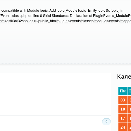
e compatible with ModuleTopic::AddTopic(ModuleTopic_EntityTopic $oTopic) in
Events.class.php on line 0 Strict Standards: Declaration of PluginEvents_Module
/nzestk3a/32spokes.ru/public_html/plugins/events/classes/modules/events/mapper
Кале
Пн
03
10
17
0
24