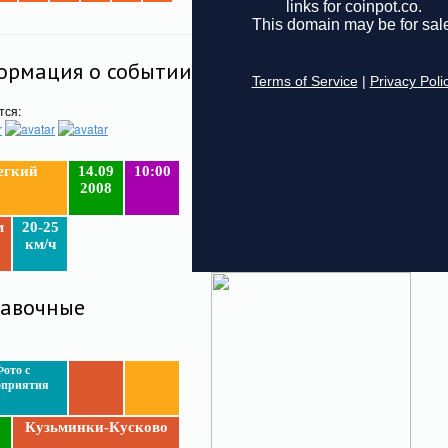
рмация о событии
тся:
егкий
14.09
10:00
2008
м
20-25
км/ч
тавочные
ото с
оприятия
Кузьминки-Кусково