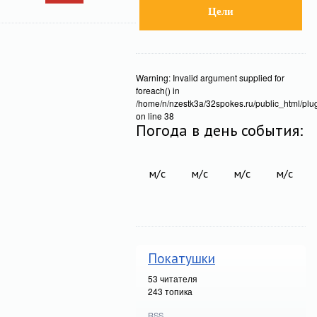
Цели
Warning: Invalid argument supplied for
foreach() in
/home/n/nzestk3a/32spokes.ru/public_html/plug
on line 38
Погода в день события:
м/с
м/с
м/с
м/с
Покатушки
53
читателя
243 топика
RSS