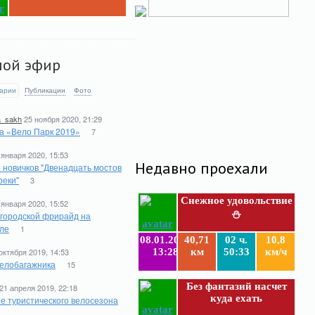
мой эфир
арии
Публикации
Фото
a_sakh
25 ноября 2020, 21:29
а «Вело Парк 2019»
7
 января 2020, 15:53
Недавно проехали
 новичков "Двенадцать мостов
реки"
3
Снежное удовольствие
 января 2020, 15:52
⛄
 городской фрирайд на
ле
1
08.01.2019
40,71
02 ч.
10,8
октября 2019, 14:53
13:28
км
50:33
км/ч
елобагажника
15
Без фантазий насчет
21 апреля 2019, 22:18
куда ехать
е туристического велосезона
1