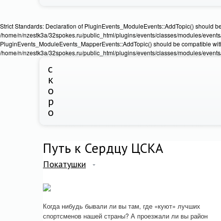
Strict Standards: Declaration of PluginEvents_ModuleEvents::AddTopic() should b
/home/n/nzestk3a/32spokes.ru/public_html/plugins/events/classes/modules/events/Ev
PluginEvents_ModuleEvents_MapperEvents::AddTopic() should be compatible wit
/home/n/nzestk3a/32spokes.ru/public_html/plugins/events/classes/modules/events
с
к
о
р
о
Путь к Сердцу ЦСКА
Покатушки
Когда нибудь бывали ли вы там, где «куют» лучших
спортсменов нашей страны? А проезжали ли вы район