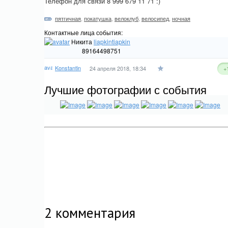
Телефон для связи 8 999 679 11 71 :)
пятгичная
,
покатушка
,
велоклуб
,
велосипед
,
ночная
Контактные лица события:
Никита
liapkintiapkin
89164498751
Konstantin
24 апреля 2018, 18:34
+
Лучшие фотографии с события
2
комментария