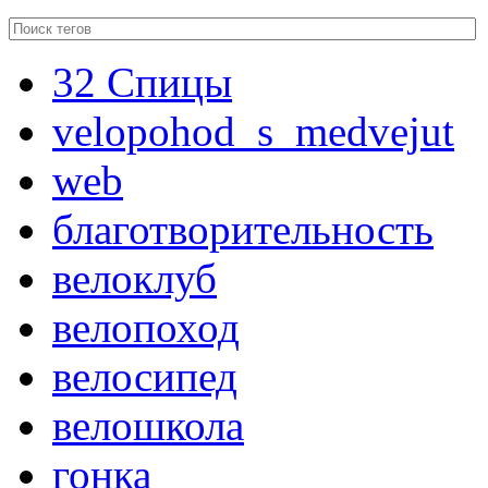
32 Спицы
velopohod_s_medvejut
web
благотворительность
велоклуб
велопоход
велосипед
велошкола
гонка