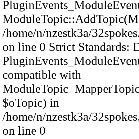
PluginEvents_ModuleEvents
ModuleTopic::AddTopic(Mo
/home/n/nzestk3a/32spokes.
on line 0 Strict Standards: 
PluginEvents_ModuleEvent
compatible with
ModuleTopic_MapperTopic
$oTopic) in
/home/n/nzestk3a/32spokes.
on line 0