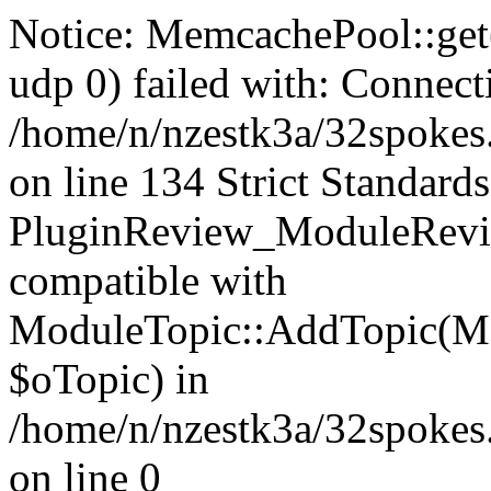
Notice: MemcachePool::get()
udp 0) failed with: Connect
/home/n/nzestk3a/32spokes
on line 134 Strict Standards
PluginReview_ModuleRevie
compatible with
ModuleTopic::AddTopic(Mo
$oTopic) in
/home/n/nzestk3a/32spokes.
on line 0