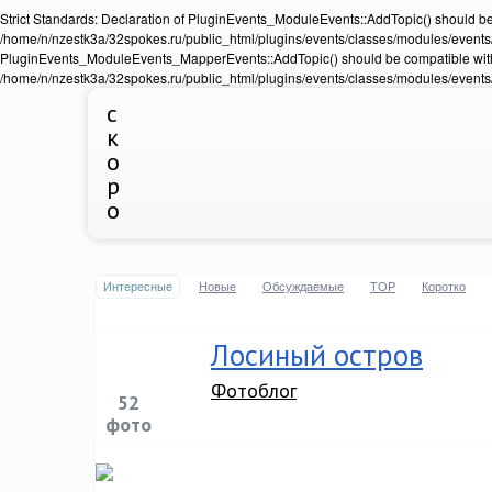
Strict Standards: Declaration of PluginEvents_ModuleEvents::AddTopic() should b
/home/n/nzestk3a/32spokes.ru/public_html/plugins/events/classes/modules/events/Ev
PluginEvents_ModuleEvents_MapperEvents::AddTopic() should be compatible wit
/home/n/nzestk3a/32spokes.ru/public_html/plugins/events/classes/modules/events
с
к
о
р
о
Интересные
Новые
Обсуждаемые
TOP
Коротко
Лосиный остров
Фотоблог
52
фото