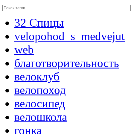
32 Спицы
velopohod_s_medvejut
web
благотворительность
велоклуб
велопоход
велосипед
велошкола
гонка