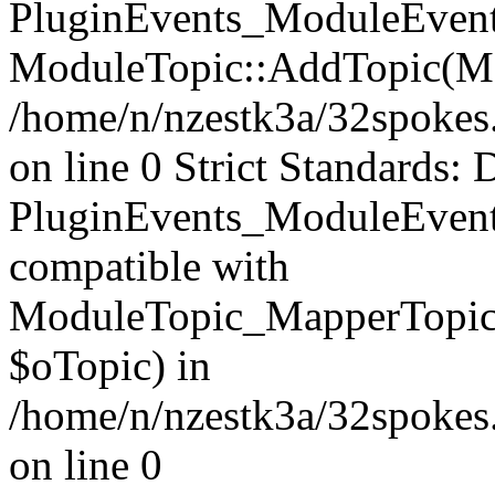
PluginEvents_ModuleEvents
ModuleTopic::AddTopic(Mo
/home/n/nzestk3a/32spokes.
on line 0 Strict Standards: 
PluginEvents_ModuleEvent
compatible with
ModuleTopic_MapperTopic
$oTopic) in
/home/n/nzestk3a/32spokes.
on line 0