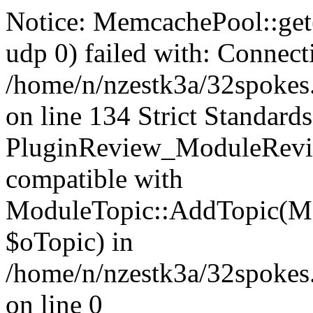
Notice: MemcachePool::get()
udp 0) failed with: Connect
/home/n/nzestk3a/32spokes
on line 134 Strict Standards
PluginReview_ModuleRevie
compatible with
ModuleTopic::AddTopic(Mo
$oTopic) in
/home/n/nzestk3a/32spokes.
on line 0