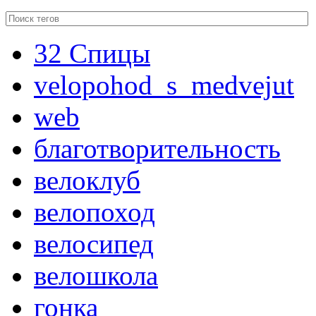
32 Спицы
velopohod_s_medvejut
web
благотворительность
велоклуб
велопоход
велосипед
велошкола
гонка