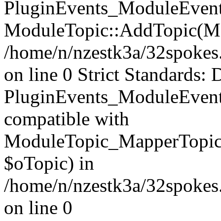
PluginEvents_ModuleEvents
ModuleTopic::AddTopic(Mo
/home/n/nzestk3a/32spokes.
on line 0 Strict Standards: 
PluginEvents_ModuleEvent
compatible with
ModuleTopic_MapperTopic
$oTopic) in
/home/n/nzestk3a/32spokes.
on line 0