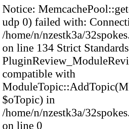
Notice: MemcachePool::get()
udp 0) failed with: Connect
/home/n/nzestk3a/32spokes
on line 134 Strict Standards
PluginReview_ModuleRevie
compatible with
ModuleTopic::AddTopic(Mo
$oTopic) in
/home/n/nzestk3a/32spokes.
on line 0