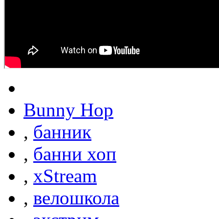
Bunny Hop
,
банник
,
банни хоп
,
xStream
,
велошкола