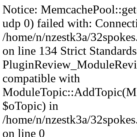
Notice: MemcachePool::get()
udp 0) failed with: Connect
/home/n/nzestk3a/32spokes
on line 134 Strict Standards
PluginReview_ModuleRevie
compatible with
ModuleTopic::AddTopic(Mo
$oTopic) in
/home/n/nzestk3a/32spokes.
on line 0