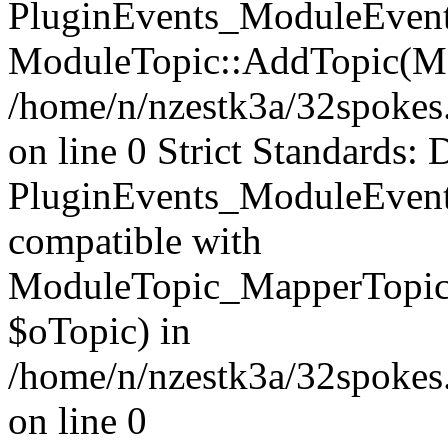
PluginEvents_ModuleEvents
ModuleTopic::AddTopic(Mo
/home/n/nzestk3a/32spokes.
on line 0 Strict Standards: 
PluginEvents_ModuleEvent
compatible with
ModuleTopic_MapperTopic
$oTopic) in
/home/n/nzestk3a/32spokes.
on line 0