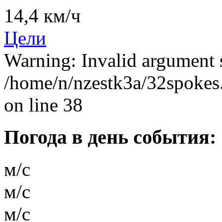
14,4 км/ч
Цели
Warning: Invalid argument s
/home/n/nzestk3a/32spokes.
on line 38
Погода в день события:
м/с
м/с
м/с