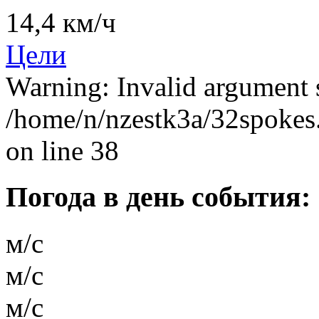
14,4 км/ч
Цели
Warning: Invalid argument s
/home/n/nzestk3a/32spokes.
on line 38
Погода в день события:
м/с
м/с
м/с