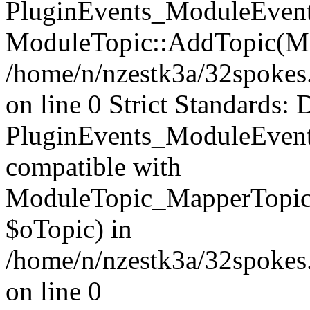
PluginEvents_ModuleEvents
ModuleTopic::AddTopic(Mo
/home/n/nzestk3a/32spokes.
on line 0 Strict Standards: 
PluginEvents_ModuleEvent
compatible with
ModuleTopic_MapperTopic
$oTopic) in
/home/n/nzestk3a/32spokes.
on line 0