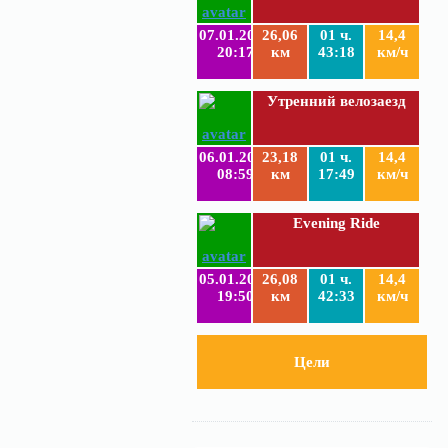
07.01.2019
26,06
01 ч.
14,4
20:17
км
43:18
км/ч
Утренний велозаезд
06.01.2019
23,18
01 ч.
14,4
08:59
км
17:49
км/ч
Evening Ride
05.01.2019
26,08
01 ч.
14,4
19:50
км
42:33
км/ч
Цели