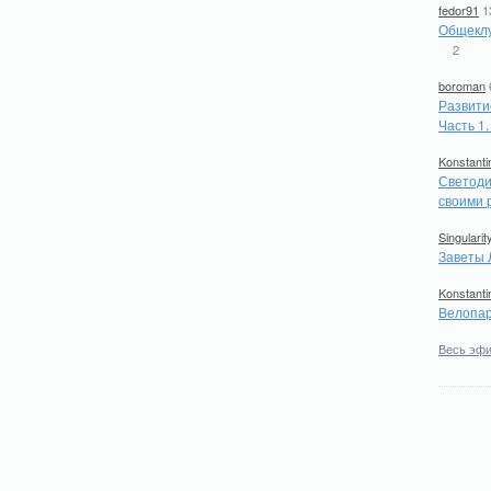
fedor91
1
Общеклу
2
boroman
Развити
Часть 1
Konstanti
Светоди
своими 
Singularit
Заветы 
Konstanti
Велопар
Весь эф