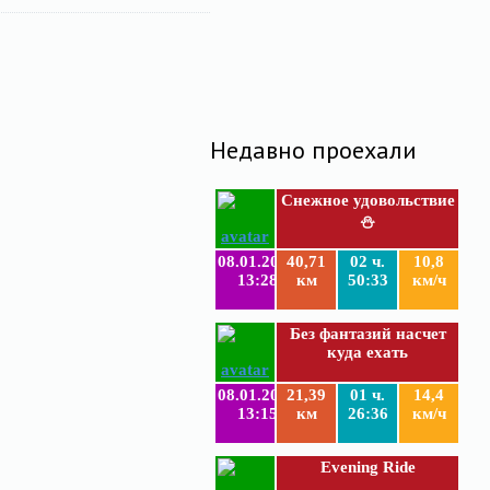
Недавно проехали
Снежное удовольствие
⛄
08.01.2019
40,71
02 ч.
10,8
13:28
км
50:33
км/ч
Без фантазий насчет
куда ехать
08.01.2019
21,39
01 ч.
14,4
13:15
км
26:36
км/ч
Evening Ride