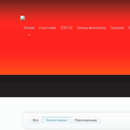
Notice: MemcachePool::get(): Server localhost (tcp 11211, udp 0) failed with: C
Standards: Declaration of PluginReview_ModuleReview::AddTopic() should be com
/home/n/nzestk3a/32spokes.ru/public_html/plugins/review/classes/modules/review/
Топики
Участники
ТОП-32
Члены велоклуба
Галерея
Все
Коллективные
Персональные