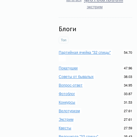
экстрим
Блоги
Топ
Партийная ячейка "32 спицы"
54.70
Покатушки
47.96
Советы от бывалых
38.03
Вопрос-ответ
34.95
Фотоблог
33.87
Конкурсы
31.53
Велотуризм
27.61
Экстрим
27.61
Квесты
27.59
Велошкола "32 спицы"
25.43