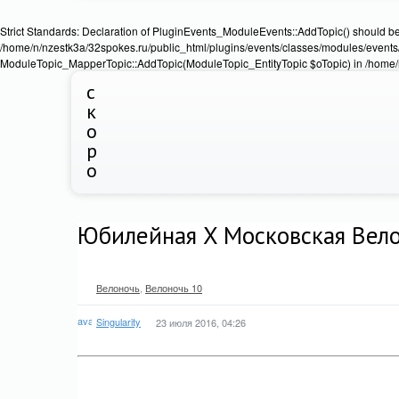
Strict Standards: Declaration of PluginEvents_ModuleEvents::AddTopic() should b
/home/n/nzestk3a/32spokes.ru/public_html/plugins/events/classes/modules/events/
ModuleTopic_MapperTopic::AddTopic(ModuleTopic_EntityTopic $oTopic) in /home/n
с
к
о
р
о
Юбилейная X Московская Вел
Велоночь
,
Велоночь 10
Singularity
23 июля 2016, 04:26