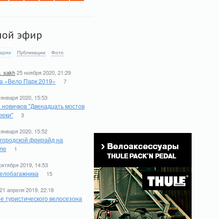
мой эфир
арии
Публикации
Фото
a_sakh
25 ноября 2020, 21:29
а «Вело Парк 2019»
7
 января 2020, 15:53
 новичков "Двенадцать мостов
реки"
3
 января 2020, 15:52
 городской фрирайд на
ле
1
октября 2019, 14:53
елобагажника
15
21 апреля 2019, 22:18
е туристического велосезона
1