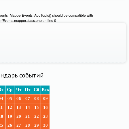
Events_MapperEvents::AddTopic() should be compatible with
/Events.mapper.class.php on line 0
ндарь событий
Вт
Ср
Чт
Пт
Сб
Вск
04
05
06
07
08
09
11
12
13
14
15
16
18
19
20
21
22
23
25
26
27
28
29
30