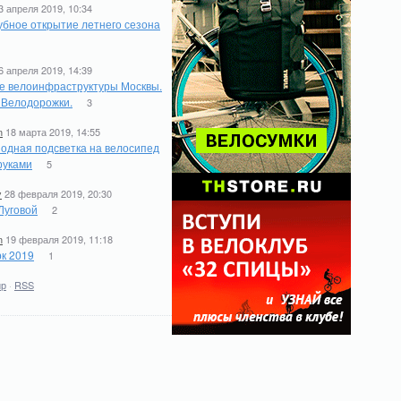
3 апреля 2019, 10:34
бное открытие летнего сезона
6 апреля 2019, 14:39
е велоинфраструктуры Москвы.
. Велодорожки.
3
n
18 марта 2019, 14:55
одная подсветка на велосипед
руками
5
y
28 февраля 2019, 20:30
Луговой
2
n
19 февраля 2019, 11:18
к 2019
1
ир
·
RSS