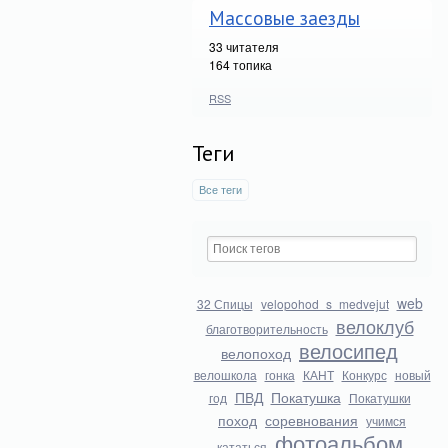
Массовые заезды
33
читателя
164 топика
RSS
Теги
Все теги
web
32 Спицы
velopohod_s_medvejut
велоклуб
благотворительность
велосипед
велопоход
велошкола
гонка
КАНТ
Конкурс
новый
ПВД
Покатушка
год
Покатушки
поход
соревнования
учимся
фотоальбом
кататься