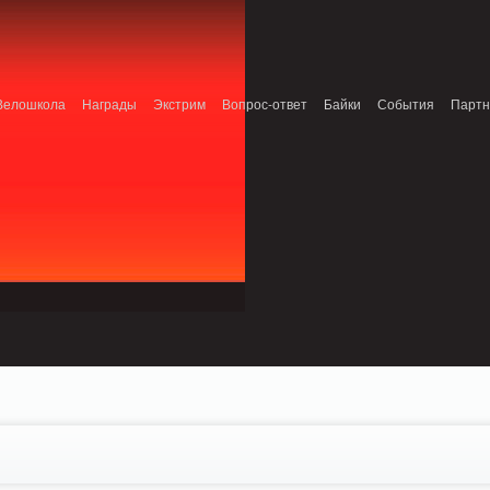
onnection refused (111) in /home/n/nzestk3a/32spokes.ru/public_html/engine/lib/e
patible with ModuleTopic::AddTopic(ModuleTopic_EntityTopic $oTopic) in
Review.class.php on line 0
Велошкола
Награды
Экстрим
Вопрос-ответ
Байки
События
Парт