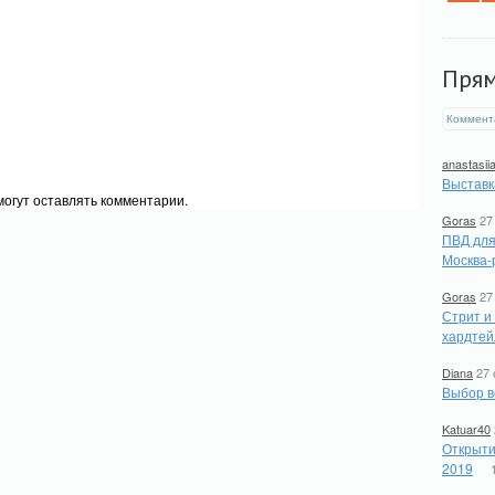
Пря
Коммент
anastasii
Выставк
огут оставлять комментарии.
Goras
27
ПВД для
Москва-
Goras
27
Стрит и
хардтей
Diana
27 
Выбор в
Katuar40
Открыти
2019