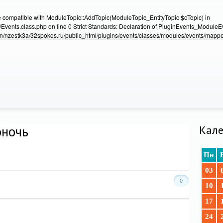
e compatible with ModuleTopic::AddTopic(ModuleTopic_EntityTopic $oTopic) in
Events.class.php on line 0 Strict Standards: Declaration of PluginEvents_Module
/nzestk3a/32spokes.ru/public_html/plugins/events/classes/modules/events/mapper
оночь
Кале
Пн
03
0
10
17
24