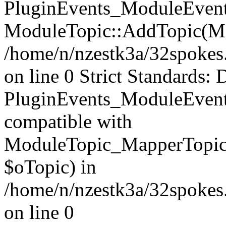
PluginEvents_ModuleEvents
ModuleTopic::AddTopic(Mo
/home/n/nzestk3a/32spokes.
on line 0 Strict Standards: 
PluginEvents_ModuleEvent
compatible with
ModuleTopic_MapperTopic
$oTopic) in
/home/n/nzestk3a/32spokes.
on line 0