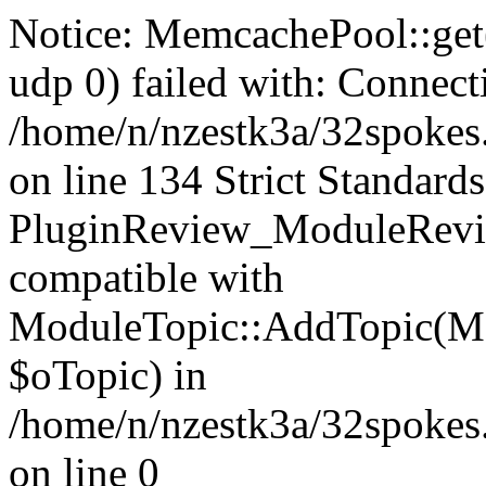
Notice: MemcachePool::get()
udp 0) failed with: Connect
/home/n/nzestk3a/32spokes
on line 134 Strict Standards
PluginReview_ModuleRevie
compatible with
ModuleTopic::AddTopic(Mo
$oTopic) in
/home/n/nzestk3a/32spokes.
on line 0