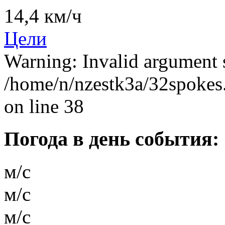
14,4 км/ч
Цели
Warning: Invalid argument s
/home/n/nzestk3a/32spokes.
on line 38
Погода в день события:
м/с
м/с
м/с