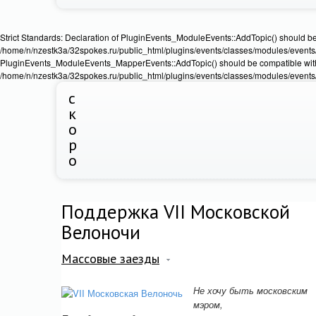
Strict Standards: Declaration of PluginEvents_ModuleEvents::AddTopic() should b
/home/n/nzestk3a/32spokes.ru/public_html/plugins/events/classes/modules/events/Ev
PluginEvents_ModuleEvents_MapperEvents::AddTopic() should be compatible wit
/home/n/nzestk3a/32spokes.ru/public_html/plugins/events/classes/modules/events
с
к
о
р
о
Поддержка VII Московской
Велоночи
Массовые заезды
Не хочу быть московским
мэром,