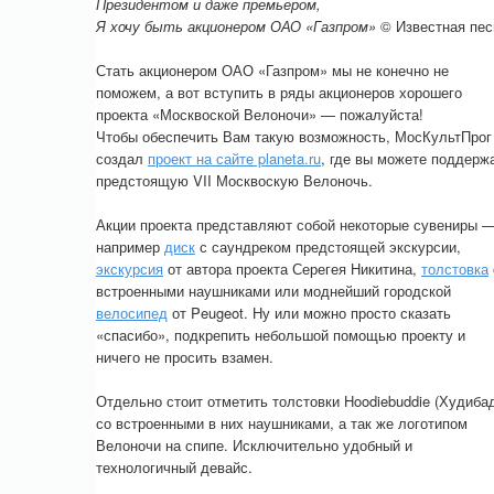
Президентом и даже премьером,
Я хочу быть акционером ОАО «Газпром»
© Известная пес
Стать акционером ОАО «Газпром» мы не конечно не
поможем, а вот вступить в ряды акционеров хорошего
проекта «Москвоской Велоночи» — пожалуйста!
Чтобы обеспечить Вам такую возможность, МосКультПрог
создал
проект на сайте planeta.ru
, где вы можете поддерж
предстоящую VII Москвоскую Велоночь.
Акции проекта представляют собой некоторые сувениры 
например
диск
с саундреком предстоящей экскурсии,
экскурсия
от автора проекта Серегея Никитина,
толстовка
встроенными наушниками или моднейший городской
велосипед
от Peugeot. Ну или можно просто сказать
«спасибо», подкрепить небольшой помощью проекту и
ничего не просить взамен.
Отдельно стоит отметить толстовки Hoodiebuddie (Худиба
со встроенными в них наушниками, а так же логотипом
Велоночи на спипе. Исключительно удобный и
технологичный девайс.