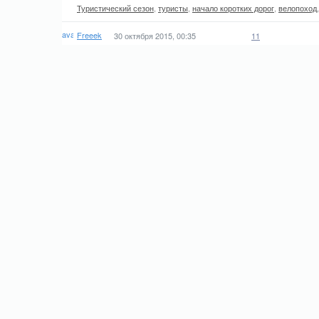
Туристический сезон
,
туристы
,
начало коротких дорог
,
велопоход
Freeek
30 октября 2015, 00:35
11