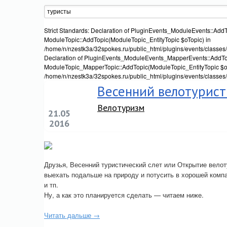
Strict Standards: Declaration of PluginEvents_ModuleEvents::AddT
ModuleTopic::AddTopic(ModuleTopic_EntityTopic $oTopic) in
/home/n/nzestk3a/32spokes.ru/public_html/plugins/events/classes/
Declaration of PluginEvents_ModuleEvents_MapperEvents::AddTop
ModuleTopic_MapperTopic::AddTopic(ModuleTopic_EntityTopic $oT
/home/n/nzestk3a/32spokes.ru/public_html/plugins/events/classes
Весенний велотурист
Велотуризм
21.05
2016
Друзья, Весенний туристический слет или Открытие велот
выехать подальше на природу и потусить в хорошей компа
и тп.
Ну, а как это планируется сделать — читаем ниже.
Читать дальше →