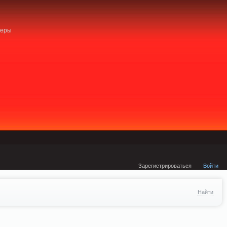
external/DklabCache/Zend/Cache/Backend/Memcached.php on line 134
неры
Зарегистрироваться
Войти
Найти