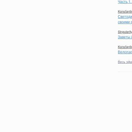
Часть 1
Konstanti
Светоди
своими 
Singularit
Заветы 
Konstanti
Велопар
Весь эф