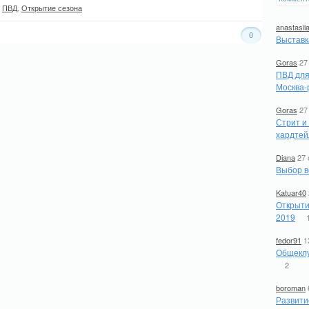
,
ПВД
,
Открытие сезона
anastasii
0
Выставк
Goras
27
ПВД для
Москва-
Goras
27
Стрит и
хардтей
Diana
27 
Выбор в
Katuar40
Открыти
2019
fedor91
1
Общеклу
2
boroman
Развити