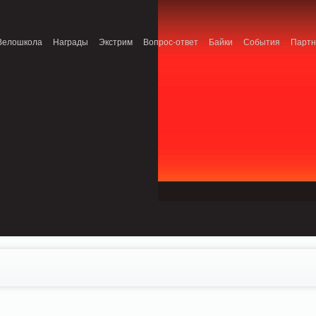
onnection refused (111) in /home/n/nzestk3a/32spokes.ru/public_html/engine/lib/
Велошкола
Награды
Экстрим
Вопрос-ответ
Байки
События
Парт