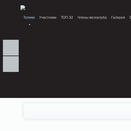
Notice: MemcachePool::get(): Server localhost (tcp 11211, udp 0) failed with: C
Топики
Участники
ТОП-32
Члены велоклуба
Галерея