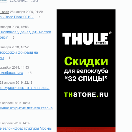
a_sakh
25 ноября 2020, 21:29
а «Вело Парк 2019»
7
 января 2020, 15:53
 новичков "Двенадцать мостов
реки"
3
 января 2020, 15:52
 городской фрирайд на
ле
1
октября 2019, 14:53
елобагажника
15
21 апреля 2019, 22:18
е туристического велосезона
1
3 апреля 2019, 10:34
бное открытие летнего сезона
6 апреля 2019, 14:39
е велоинфраструктуры Москвы.