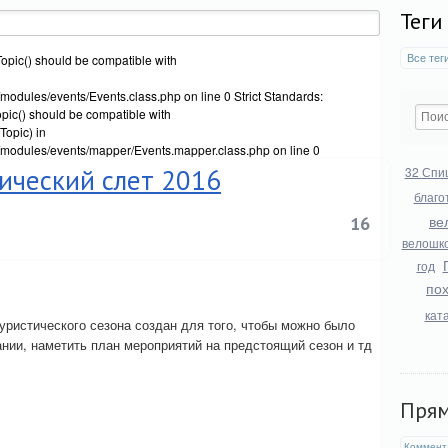
Теги
Все тег
opic() should be compatible with
modules/events/Events.class.php on line 0 Strict Standards:
ic() should be compatible with
opic) in
/modules/events/mapper/Events.mapper.class.php on line 0
ический слет 2016
32 Спи
благо
ве
16
велошк
год
по
кат
уристического сезона создан для того, чтобы можно было
нии, наметить план мероприятий на предстоящий сезон и тд
Пря
Коммент