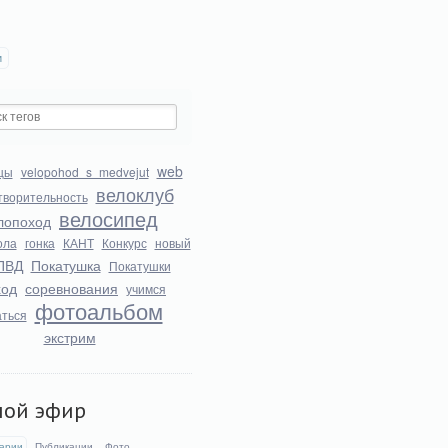
и
web
цы
velopohod_s_medvejut
велоклуб
творительность
велосипед
лопоход
ола
гонка
КАНТ
Конкурс
новый
ПВД
Покатушка
Покатушки
ход
соревнования
учимся
фотоальбом
аться
экстрим
мой эфир
арии
Публикации
Фото