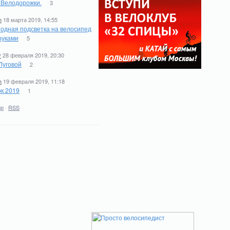
. Велодорожки.
3
n
18 марта 2019, 14:55
одная подсветка на велосипед
руками
5
y
28 февраля 2019, 20:30
Луговой
2
n
19 февраля 2019, 11:18
к 2019
1
ир
·
RSS