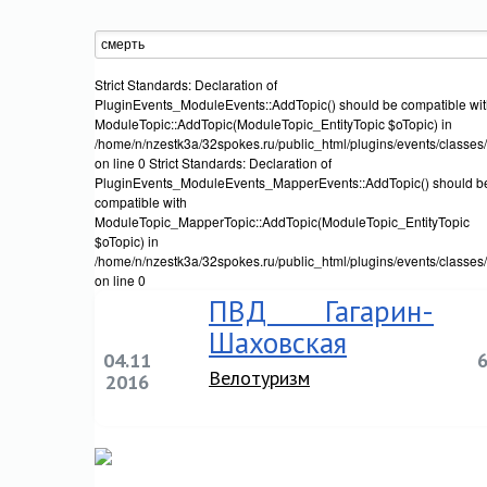
Strict Standards: Declaration of
PluginEvents_ModuleEvents::AddTopic() should be compatible wi
ModuleTopic::AddTopic(ModuleTopic_EntityTopic $oTopic) in
/home/n/nzestk3a/32spokes.ru/public_html/plugins/events/classes
on line 0 Strict Standards: Declaration of
PluginEvents_ModuleEvents_MapperEvents::AddTopic() should b
compatible with
ModuleTopic_MapperTopic::AddTopic(ModuleTopic_EntityTopic
$oTopic) in
/home/n/nzestk3a/32spokes.ru/public_html/plugins/events/classe
on line 0
ПВД Гагарин-
Шаховская
04.11
Велотуризм
2016