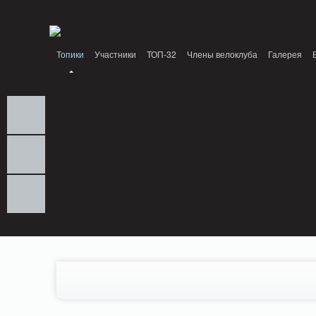
Notice: MemcachePool::get(): Server localhost (tcp 11211, udp 0) failed with: Conn
/home/n/nzestk3a/32spokes.ru/public_html/engine/lib/external/DklabCache/Zen
Топики
Участники
ТОП-32
Члены велоклуба
Галерея
Вопрос-ответ
Байки
События
Партнеры