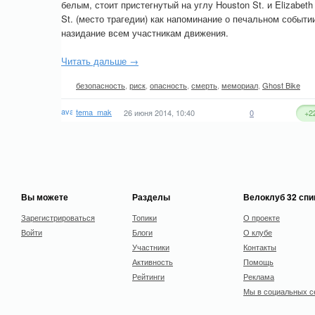
белым, стоит пристегнутый на углу Houston St. и Elizabeth
St. (место трагедии) как напоминание о печальном событи
назидание всем участникам движения.
Читать дальше →
безопасность
,
риск
,
опасность
,
смерть
,
мемориал
,
Ghost Bike
tema_mak
26 июня 2014, 10:40
0
+2
Вы можете
Разделы
Велоклуб 32 сп
Зарегистрироваться
Топики
О проекте
Войти
Блоги
О клубе
Участники
Контакты
Активность
Помощь
Рейтинги
Реклама
Мы в социальных с