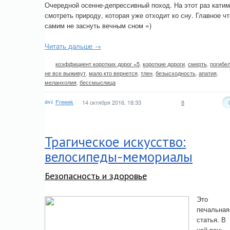
Очередной осенне-депрессивный поход. На этот раз катим
смотреть природу, которая уже отходит ко сну. Главное ч
самим не заснуть вечным сном =)
Читать дальше →
коэффициент коротких дорог =5
,
короткие дороги
,
смерть
,
погибе
не все выживут
,
мало кто вернется
,
тлен
,
безысходность
,
апатия
,
меланхолия
,
бессмыслица
Freeek
14 октября 2016, 18:33
8
Трагическое искусство:
велосипеды-мемориалы
Безопасность и здоровье
Это
печальная
статья. В
ней речь