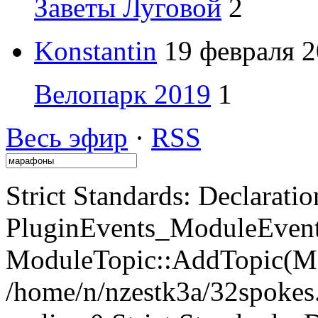
Заветы Луговой
2
Konstantin
19 февраля 2
Велопарк 2019
1
Весь эфир
·
RSS
Strict Standards: Declaratio
PluginEvents_ModuleEvents
ModuleTopic::AddTopic(Mo
/home/n/nzestk3a/32spokes.