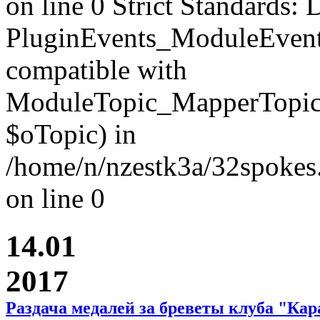
on line 0 Strict Standards: 
PluginEvents_ModuleEvent
compatible with
ModuleTopic_MapperTopic
$oTopic) in
/home/n/nzestk3a/32spokes.
on line 0
14.01
2017
Раздача медалей за бреветы клуба "Ка