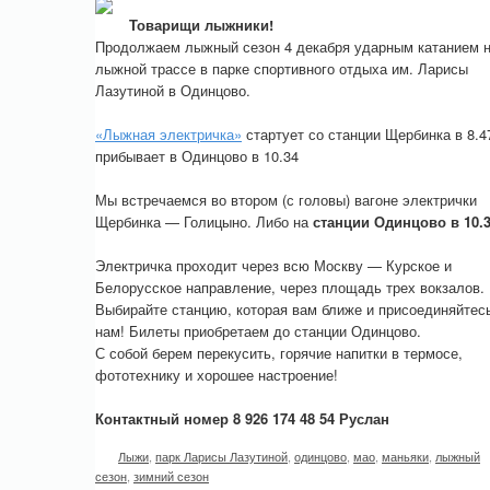
Товарищи лыжники!
Продолжаем лыжный сезон 4 декабря ударным катанием 
лыжной трассе в парке спортивного отдыха им. Ларисы
Лазутиной в Одинцово.
«Лыжная электричка»
стартует со станции Щербинка в 8.4
прибывает в Одинцово в 10.34
Мы встречаемся во втором (с головы) вагоне электрички
Щербинка — Голицыно. Либо на
станции Одинцово в 10.
Электричка проходит через всю Москву — Курское и
Белорусское направление, через площадь трех вокзалов.
Выбирайте станцию, которая вам ближе и присоединяйтесь
нам! Билеты приобретаем до станции Одинцово.
С собой берем перекусить, горячие напитки в термосе,
фототехнику и хорошее настроение!
Контактный номер 8 926 174 48 54 Руслан
Лыжи
,
парк Ларисы Лазутиной
,
одинцово
,
мао
,
маньяки
,
лыжный
сезон
,
зимний сезон