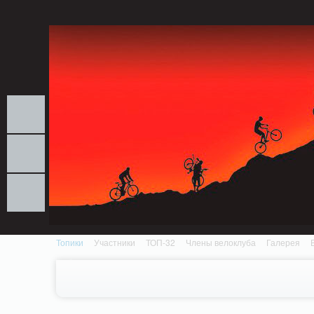
Notice: MemcachePool::get(): Server localhost (tcp 11211, udp 0) failed with: Conn
/home/n/nzestk3a/32spokes.ru/public_html/engine/lib/external/DklabCache/Zen
Топики
Участники
ТОП-32
Члены велоклуба
Галерея
Вопрос-ответ
Байки
События
Партнеры