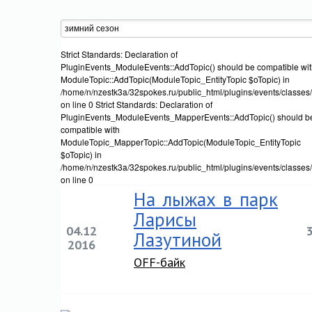
Strict Standards: Declaration of
PluginEvents_ModuleEvents::AddTopic() should be compatible wi
ModuleTopic::AddTopic(ModuleTopic_EntityTopic $oTopic) in
/home/n/nzestk3a/32spokes.ru/public_html/plugins/events/classes
on line 0 Strict Standards: Declaration of
PluginEvents_ModuleEvents_MapperEvents::AddTopic() should b
compatible with
ModuleTopic_MapperTopic::AddTopic(ModuleTopic_EntityTopic
$oTopic) in
/home/n/nzestk3a/32spokes.ru/public_html/plugins/events/classe
on line 0
На лыжах в парк
Ларисы
04.12
Лазутиной
2016
OFF-байк