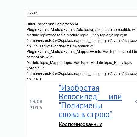
Strict Standards: Declaration of
PluginEvents_ModuleEvents::AddTopic() should be compatible wi
ModuleTopic::AddTopic(ModuleTopic_EntityTopic $oTopic) in
/home/n/nzestk3a/32spokes.ru/public_html/plugins/events/classes
on line 0 Strict Standards: Declaration of
PluginEvents_ModuleEvents_MapperEvents::AddTopic() should b
compatible with
ModuleTopic_MapperTopic::AddTopic(ModuleTopic_EntityTopic
$oTopic) in
/home/n/nzestk3a/32spokes.ru/public_html/plugins/events/classe
on line 0
"Изобретая
Велосипед" или
13.08
"Полисмены
2013
снова в строю"
Костюмированные