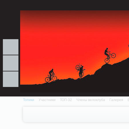
Notice: MemcachePool::get(): Server localhost (tcp 11211, udp 0) failed with: Conn
/home/n/nzestk3a/32spokes.ru/public_html/engine/lib/external/DklabCache/Zen
Топики
Участники
ТОП-32
Члены велоклуба
Галерея
Вопрос-ответ
Байки
События
Партнеры