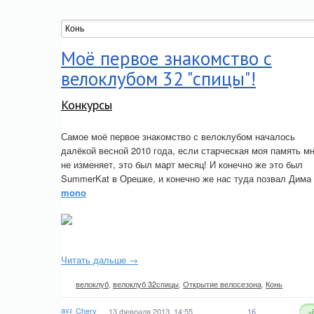
Моё первое знакомство с
велоклубом 32 "спицы"!
Конкурсы
Самое моё первое знакомство с велоклубом началось
далёкой весной 2010 года, если старческая моя память м
не изменяет, это был март месяц! И конечно же это был
SummerKat в Орешке, и конечно же нас туда позвал Дима
mono
Читать дальше →
велоклуб
,
велоклуб 32спицы
,
Открытие велосезона
,
Конь
Chery
13 февраля 2013, 14:55
16
+