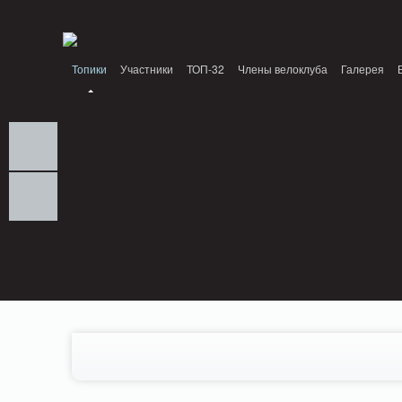
Notice: MemcachePool::get(): Server localhost (tcp 11211, udp 0) failed with: Conn
/home/n/nzestk3a/32spokes.ru/public_html/engine/lib/external/DklabCache/Zen
Топики
Участники
ТОП-32
Члены велоклуба
Галерея
Вопрос-ответ
Байки
События
Партнеры