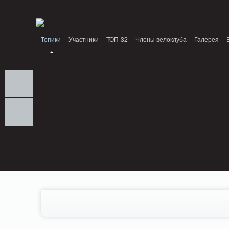
Notice: MemcachePool::get(): Server localhost (tcp 11211, udp 0) failed with: Conn
/home/n/nzestk3a/32spokes.ru/public_html/engine/lib/external/DklabCache/Zen
Топики
Участники
ТОП-32
Члены велоклуба
Галерея
Вопрос-ответ
Байки
События
Партнеры