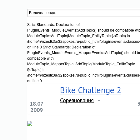
Strict Standards: Declaration of
PluginEvents_ModuleEvents::AddTopic() should be compatible wi
ModuleTopic::AddTopic(ModuleTopic_EntityTopic $oTopic) in
/home/n/nzestk3a/32spokes.ru/public_html/plugins/events/classes
on line 0 Strict Standards: Declaration of
PluginEvents_ModuleEvents_MapperEvents::AddTopic() should b
compatible with
ModuleTopic_MapperTopic::AddTopic(ModuleTopic_EntityTopic
$oTopic) in
/home/n/nzestk3a/32spokes.ru/public_html/plugins/events/classe
on line 0
Bike Challenge 2
Соревнования
18.07
2009