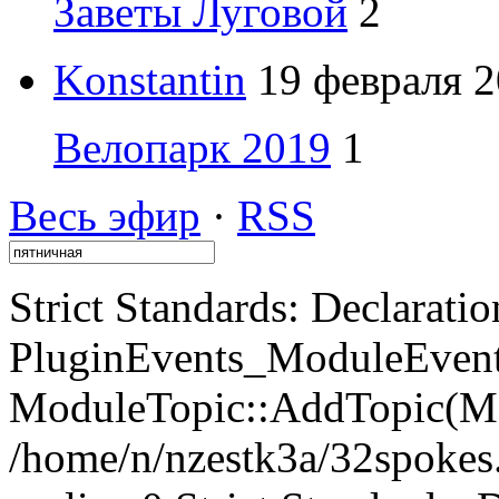
Заветы Луговой
2
Konstantin
19 февраля 2
Велопарк 2019
1
Весь эфир
·
RSS
Strict Standards: Declaratio
PluginEvents_ModuleEvents
ModuleTopic::AddTopic(Mo
/home/n/nzestk3a/32spokes.