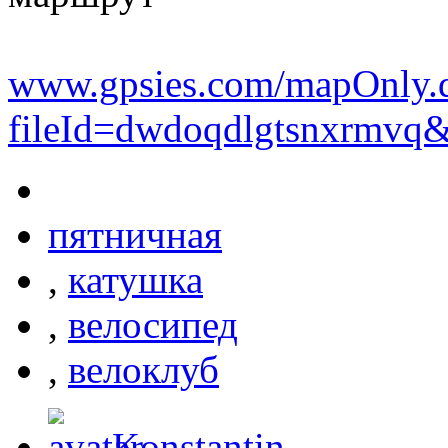
www.gpsies.com/mapOnly.
fileId=dwdoqdlgtsnxrmvq&
пятничная
,
катушка
,
велосипед
,
велоклуб
Konstantin