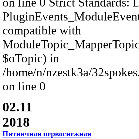
on line 0 Strict Standards: 
PluginEvents_ModuleEvent
compatible with
ModuleTopic_MapperTopic
$oTopic) in
/home/n/nzestk3a/32spokes.
on line 0
02.11
2018
Пятничная первоснежная