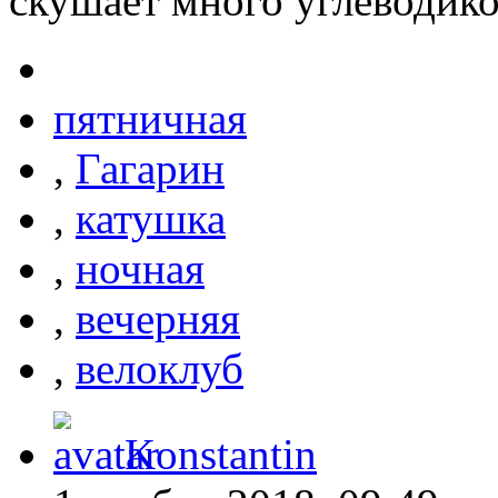
скушает много углеводико
пятничная
,
Гагарин
,
катушка
,
ночная
,
вечерняя
,
велоклуб
Konstantin