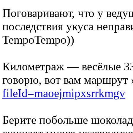
Поговаривают, что у веду
последствия укуса непра
TempoTempo))
Километраж — весёлые 33 
говорю, вот вам маршрут
fileId=maoejmipxsrrkmgv
Берите побольше шоколадо