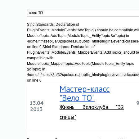
Strict Standards: Declaration of
PluginEvents_ModuleEvents::AddTopic() should be compatible wi
ModuleTopic::AddTopic(ModuleTopic_EntityTopic $oTopic) in
/home/n/nzestk3a/32spokes.ru/public_html/plugins/events/classes
on line 0 Strict Standards: Declaration of
PluginEvents_ModuleEvents_MapperEvents::AddTopic() should b
compatible with
ModuleTopic_MapperTopic::AddTopic(ModuleTopic_EntityTopic
$oTopic) in
/home/n/nzestk3a/32spokes.ru/public_html/plugins/events/classe
on line 0
Мастер-класс
"Вело ТО"
13.04
Жизнь Велоклуба "32
2013
спицы"