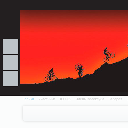
Notice: MemcachePool::get(): Server localhost (tcp 11211, udp 0) failed with: Conn
/home/n/nzestk3a/32spokes.ru/public_html/engine/lib/external/DklabCache/Zen
Топики
Участники
ТОП-32
Члены велоклуба
Галерея
Вопрос-ответ
Байки
События
Партнеры