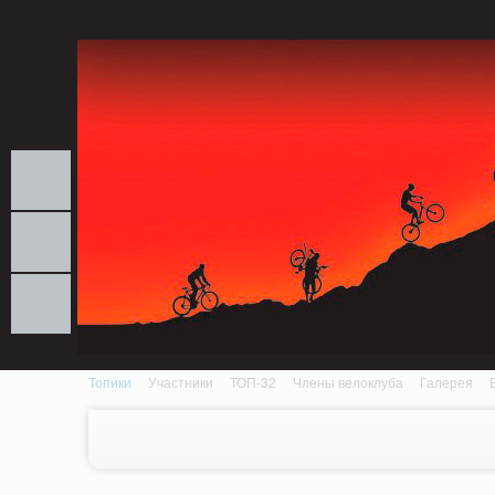
Notice: MemcachePool::get(): Server localhost (tcp 11211, udp 0) failed with: Conn
/home/n/nzestk3a/32spokes.ru/public_html/engine/lib/external/DklabCache/Zen
Топики
Участники
ТОП-32
Члены велоклуба
Галерея
Вопрос-ответ
Байки
События
Партнеры