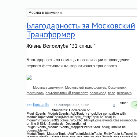
Благодарность за Московский
Трансформер
Жизнь Велоклуба "32 спицы"
Благодарность за помощь в организации и проведении
первого фестиваля альтернативного транспорта
Москва в движении
,
Московский трансформер
,
Сокольники
,
фестиваль
,
альтернативный транспорт
,
велосипед
,
вело
,
велоклуб
Strict
Konstantin
11 октября 2017, 12:02
0
+
Standards: Declaration of
PluginEvents_ModuleEvents::AddTopic() should be compatible with
ModuleTopic::AddTopic(ModuleTopic_EntityTopic $oTopic) in
/home/n/nzestk3a/32spokes.ru/public_html/plugins/events/classes/module
on line 0 Strict Standards: Declaration of
PluginEvents_ModuleEvents_MapperEvents::AddTopic() should be
compatible with
ModuleTopic_MapperTopic::AddTopic(ModuleTopic_EntityTopic $oTopic) in
/home/n/nzestk3a/32spokes.ru/public_html/plugins/events/classes/modul