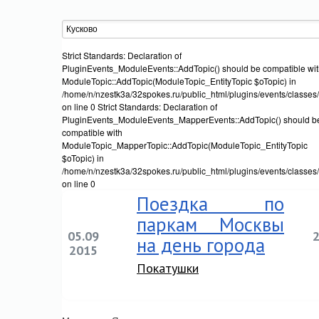
Strict Standards: Declaration of
PluginEvents_ModuleEvents::AddTopic() should be compatible wi
ModuleTopic::AddTopic(ModuleTopic_EntityTopic $oTopic) in
/home/n/nzestk3a/32spokes.ru/public_html/plugins/events/classes
on line 0 Strict Standards: Declaration of
PluginEvents_ModuleEvents_MapperEvents::AddTopic() should b
compatible with
ModuleTopic_MapperTopic::AddTopic(ModuleTopic_EntityTopic
$oTopic) in
/home/n/nzestk3a/32spokes.ru/public_html/plugins/events/classe
on line 0
Поездка по
паркам Москвы
05.09
на день города
2015
Покатушки