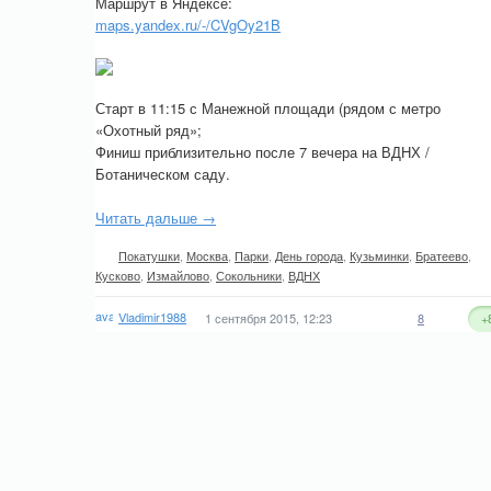
Маршрут в Яндексе:
maps.yandex.ru/-/CVgOy21B
Старт в 11:15 с Манежной площади (рядом с метро
«Охотный ряд»;
Финиш приблизительно после 7 вечера на ВДНХ /
Ботаническом саду.
Читать дальше →
Покатушки
,
Москва
,
Парки
,
День города
,
Кузьминки
,
Братеево
,
Кусково
,
Измайлово
,
Сокольники
,
ВДНХ
Vladimir1988
1 сентября 2015, 12:23
8
+