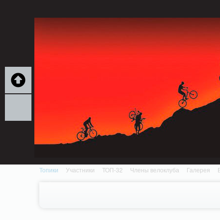
Notice: MemcachePool::get(): Server localhost (tcp 11211, udp 0) failed with: Conn
/home/n/nzestk3a/32spokes.ru/public_html/engine/lib/external/DklabCache/Zen
Топики
Участники
ТОП-32
Члены велоклуба
Галерея
Вопрос-ответ
Байки
События
Партнеры