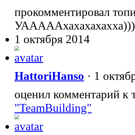
прокомментировал топ
УАААААхахахахахха)))
1 октября 2014
HattoriHanso
·
1 октяб
оценил комментарий к 
"TeamBuilding"