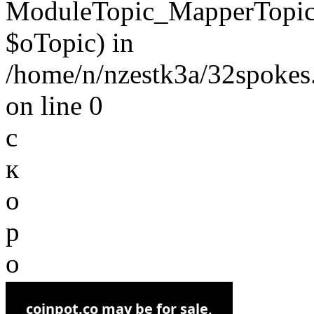
ModuleTopic_MapperTopic
$oTopic) in
/home/n/nzestk3a/32spokes.
on line 0
с
к
о
р
о