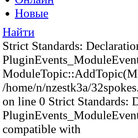
Новые
Найти
Strict Standards: Declaratio
PluginEvents_ModuleEvents
ModuleTopic::AddTopic(Mo
/home/n/nzestk3a/32spokes.
on line 0 Strict Standards: 
PluginEvents_ModuleEvent
compatible with