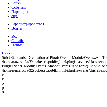
Байки
События
Партнеры
еще
Зарегистрироваться
Войти
Все
Онлайн
Новые
Найти
Strict Standards: Declaration of PluginEvents_ModuleEvents::AddT
/home/n/nzestk3a/32spokes.ru/public_html/plugins/events/classes/modul
PluginEvents_ModuleEvents_MapperEvents::AddTopic() should be 
/home/n/nzestk3a/32spokes.ru/public_html/plugins/events/classes/mod
с
к
о
р
о