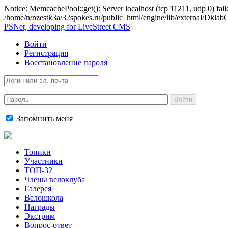
Notice: MemcachePool::get(): Server localhost (tcp 11211, udp 0) fail
/home/n/nzestk3a/32spokes.ru/public_html/engine/lib/external/Dkl
PSNet, developing for LiveStreet CMS
Войти
Регистрация
Восстановление пароля
Войти
Запомнить меня
Топики
Участники
ТОП-32
Члены велоклуба
Галерея
Велошкола
Награды
Экстрим
Вопрос-ответ