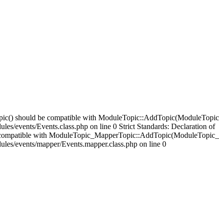
opic() should be compatible with ModuleTopic::AddTopic(ModuleTopic
es/events/Events.class.php on line 0 Strict Standards: Declaration of
compatible with ModuleTopic_MapperTopic::AddTopic(ModuleTopic_E
ules/events/mapper/Events.mapper.class.php on line 0