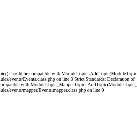
opic() should be compatible with ModuleTopic::AddTopic(ModuleTopic
es/events/Events.class.php on line 0 Strict Standards: Declaration of
compatible with ModuleTopic_MapperTopic::AddTopic(ModuleTopic_E
ules/events/mapper/Events.mapper.class.php on line 0