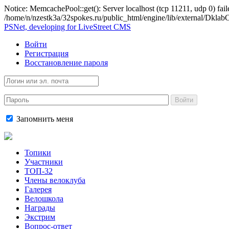
Notice: MemcachePool::get(): Server localhost (tcp 11211, udp 0) fail
/home/n/nzestk3a/32spokes.ru/public_html/engine/lib/external/Dkl
PSNet, developing for LiveStreet CMS
Войти
Регистрация
Восстановление пароля
Войти
Запомнить меня
Топики
Участники
ТОП-32
Члены велоклуба
Галерея
Велошкола
Награды
Экстрим
Вопрос-ответ