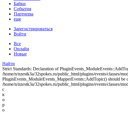
Байки
События
Партнеры
еще
Зарегистрироваться
Войти
Все
Онлайн
Новые
Найти
Strict Standards: Declaration of PluginEvents_ModuleEvents::AddT
/home/n/nzestk3a/32spokes.ru/public_html/plugins/events/classes/modul
PluginEvents_ModuleEvents_MapperEvents::AddTopic() should be 
/home/n/nzestk3a/32spokes.ru/public_html/plugins/events/classes/mod
с
к
о
р
о