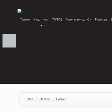
Notice: MemcachePool::get(): Server localhost (tcp 11211, udp 0) failed with: Conn
/home/n/nzestk3a/32spokes.ru/public_html/engine/lib/external/DklabCache/Zen
Топики
Участники
ТОП-32
Члены велоклуба
Галерея
Вопрос-ответ
Байки
События
Партнеры
Все
Онлайн
Новые