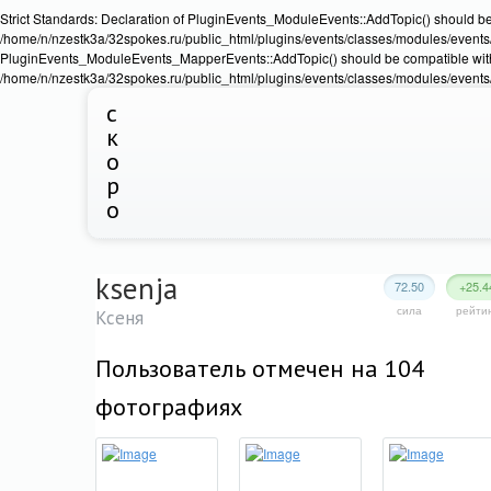
Strict Standards: Declaration of PluginEvents_ModuleEvents::AddTopic() should b
/home/n/nzestk3a/32spokes.ru/public_html/plugins/events/classes/modules/events/Ev
PluginEvents_ModuleEvents_MapperEvents::AddTopic() should be compatible wit
/home/n/nzestk3a/32spokes.ru/public_html/plugins/events/classes/modules/events
с
к
о
р
о
ksenja
72.50
+25.4
сила
рейти
Ксеня
Пользователь отмечен на 104
фотографиях