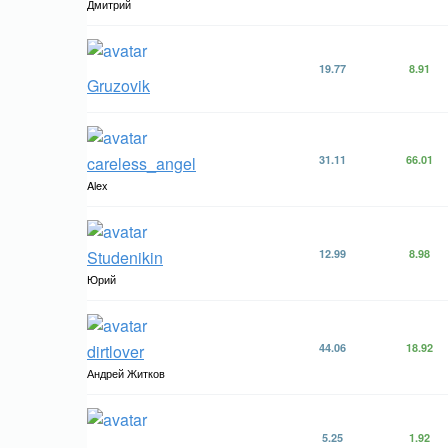
Дмитрий
19.77
8.91
Gruzovik
careless_angel
31.11
66.01
Alex
Studenikin
12.99
8.98
Юрий
dirtlover
44.06
18.92
Андрей Житков
5.25
1.92