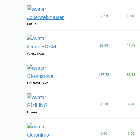
Jokerwebmaster
36.99
10.16
Миша
SahsaFCSM
98.80
41.73
Александр
SKomarova
167.72
63.64
SKOMAROVA
SMILING
98.70
36.48
Елена
Geronimo
6.66
3.08