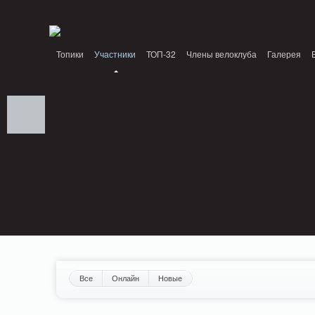
Notice: MemcachePool::get(): Server localhost (tcp 11211, udp 0) failed with: Conn
/home/n/nzestk3a/32spokes.ru/public_html/engine/lib/external/DklabCache/Zen
Топики
Участники
ТОП-32
Члены велоклуба
Галерея
Вопрос-ответ
Байки
События
Партнеры
Все
Онлайн
Новые