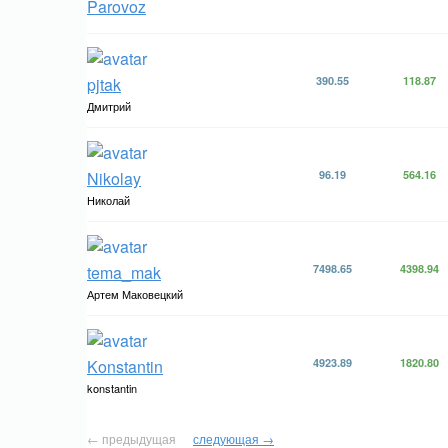
Parovoz
pjtak
390.55
118.87
Дмитрий
Nikolay
96.19
564.16
Николай
tema_mak
7498.65
4398.94
Артем Маковецкий
Konstantin
4923.89
1820.80
konstantin
← предыдущая
следующая →