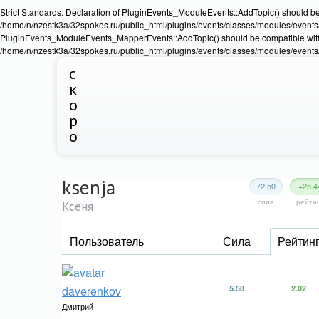
Strict Standards: Declaration of PluginEvents_ModuleEvents::AddTopic() should b
/home/n/nzestk3a/32spokes.ru/public_html/plugins/events/classes/modules/events/Ev
PluginEvents_ModuleEvents_MapperEvents::AddTopic() should be compatible wit
/home/n/nzestk3a/32spokes.ru/public_html/plugins/events/classes/modules/events
с
к
о
р
о
ksenja
72.50
+25.4
сила
рейти
Ксеня
Пользователь
Сила
Рейтин
daverenkov
5.58
2.02
Дмитрий