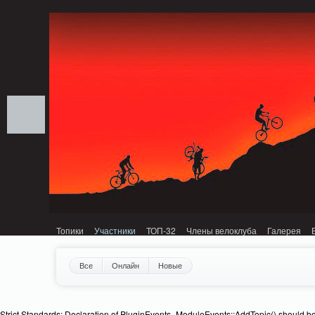
Notice: MemcachePool::get(): Server localhost (tcp 11211, udp 0) failed with: C
Топики
Участники
ТОП-32
Члены велоклуба
Галерея
Все
Онлайн
Новые
Strict Standards: Declaration of PluginEvents_ModuleEvents::AddTopic() should b