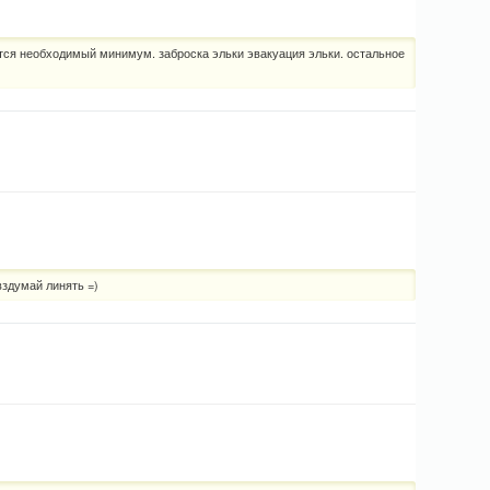
ется необходимый минимум. заброска эльки эвакуация эльки. остальное
вздумай линять =)