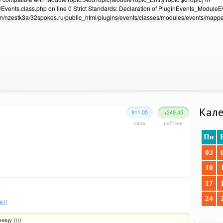
Events.class.php on line 0 Strict Standards: Declaration of PluginEvents_Module
/nzestk3a/32spokes.ru/public_html/plugins/events/classes/modules/events/mapper
Кале
911.05
+349.45
сила
рейтинг
Пн
03
10
17
24
ет!
ницу ))))