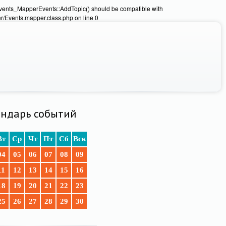
Events_MapperEvents::AddTopic() should be compatible with
/Events.mapper.class.php on line 0
ндарь событий
Вт
Ср
Чт
Пт
Сб
Вск
04
05
06
07
08
09
11
12
13
14
15
16
18
19
20
21
22
23
25
26
27
28
29
30