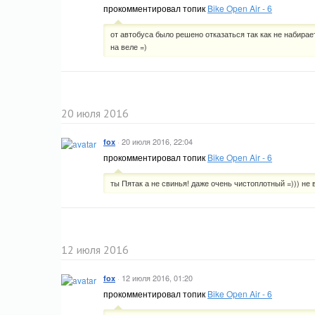
прокомментировал топик
Bike Open Air - 6
от автобуса было решено отказаться так как не набира
на веле =)
20 июля 2016
·
20 июля 2016, 22:04
fox
прокомментировал топик
Bike Open Air - 6
ты Пятак а не свинья! даже очень чистоплотный =))) не 
12 июля 2016
·
12 июля 2016, 01:20
fox
прокомментировал топик
Bike Open Air - 6