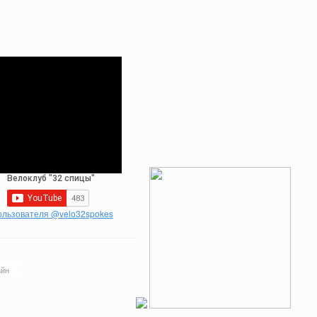
ользователя @velo32spokes
йн