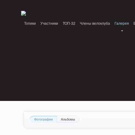
Notice: MemcachePool::get(): Server localhost (tcp 11211, udp 0) failed with: Conn
/home/n/nzestk3a/32spokes.ru/public_html/engine/lib/external/DklabCache/Zen
Топики
Участники
ТОП-32
Члены велоклуба
Галерея
Вопрос-ответ
Байки
События
Партнеры
Фотографии
Альбомы