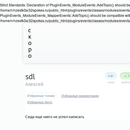
Strict Standards: Declaration of PluginEvents_ModuleEvents::AddTopic() should b
/home/n/nzestk3a/32spokes.ru/public_html/plugins/events/classes/modules/events/Ev
PluginEvents_ModuleEvents_MapperEvents::AddTopic() should be compatible wit
/home/n/nzestk3a/32spokes.ru/public_html/plugins/events/classes/modules/events
с
к
о
р
о
sdl
4.81
+1.7
сила
рейти
Алексей
Избранные топики
Избранные комментарии
Избранные фото
Сюда еще никто не успел написать