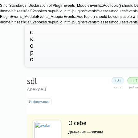
Strict Standards: Declaration of PluginEvents_ModuleEvents::AddTopic() should b
/home/n/nzestk3a/32spokes.ru/public_html/plugins/events/classes/modules/events/Ev
PluginEvents_ModuleEvents_MapperEvents::AddTopic() should be compatible wit
/home/n/nzestk3a/32spokes.ru/public_html/plugins/events/classes/modules/events
с
к
о
р
о
sdl
4.81
+1.7
сила
рейти
Алексей
Информация
О себе
Движение — жизнь!