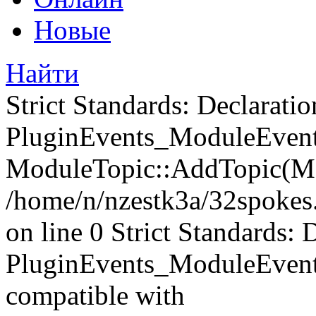
Новые
Найти
Strict Standards: Declaratio
PluginEvents_ModuleEvents
ModuleTopic::AddTopic(Mo
/home/n/nzestk3a/32spokes.
on line 0 Strict Standards: 
PluginEvents_ModuleEvent
compatible with