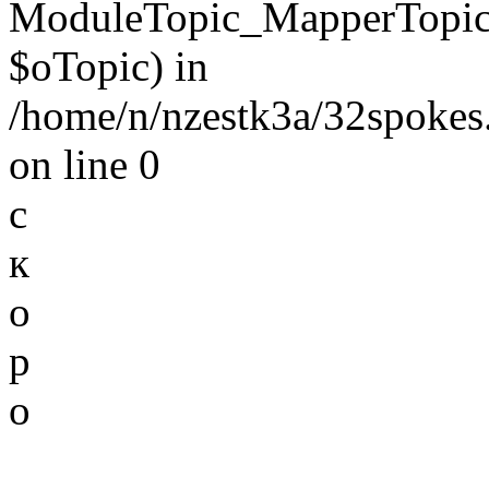
ModuleTopic_MapperTopic
$oTopic) in
/home/n/nzestk3a/32spokes.
on line 0
с
к
о
р
о