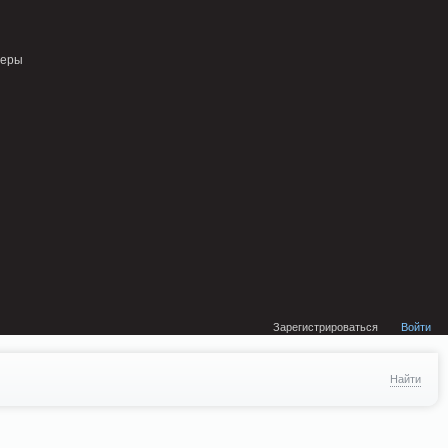
external/DklabCache/Zend/Cache/Backend/Memcached.php on line 134
неры
Зарегистрироваться
Войти
Найти