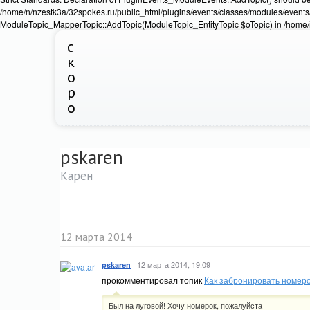
/home/n/nzestk3a/32spokes.ru/public_html/plugins/events/classes/modules/events/
ModuleTopic_MapperTopic::AddTopic(ModuleTopic_EntityTopic $oTopic) in /home/n
с
к
о
р
о
pskaren
Карен
12 марта 2014
·
12 марта 2014, 19:09
pskaren
прокомментировал топик
Как забронировать номеро
Был на луговой! Хочу номерок, пожалуйста