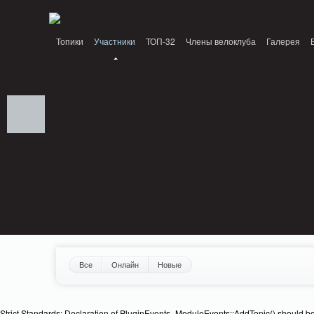
Notice: MemcachePool::get(): Server localhost (tcp 11211, udp 0) failed with: C
Топики
Участники
ТОП-32
Члены велоклуба
Галерея
Все
Онлайн
Новые
Strict Standards: Declaration of PluginEvents_ModuleEvents::AddTopic() should b