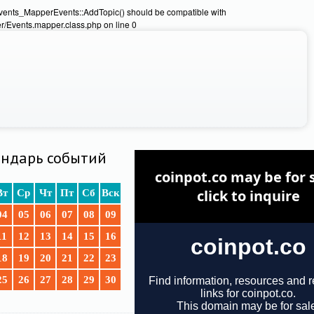
Events_MapperEvents::AddTopic() should be compatible with
/Events.mapper.class.php on line 0
ндарь событий
Вт
Ср
Чт
Пт
Сб
Вск
04
05
06
07
08
09
11
12
13
14
15
16
18
19
20
21
22
23
25
26
27
28
29
30