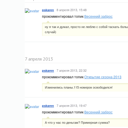
·
8 апреля 2013, 15:48
pskaren
прокомментировал топик
Весенний заброс
ну я так и думал, просто не люблю с собой таскать боль
случай)
7 апреля 2013
·
7 апреля 2013, 22:32
pskaren
прокомментировал топик
Открытие сезона 2013
Изменились планы.115 номерок освободился!
·
7 апреля 2013, 19:47
pskaren
прокомментировал топик
Весенний заброс
А что у нас по деньгам? Примерная сумма?