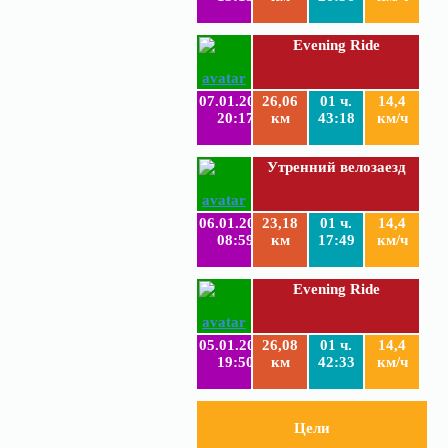
Evening Ride
07.01.2019
26,06
01 ч.
14,4
20:17
км
43:18
км/ч
Утренний велозаезд
06.01.2019
23,18
01 ч.
14,4
08:59
км
17:49
км/ч
Evening Ride
05.01.2019
26,08
01 ч.
14,4
19:50
км
42:33
км/ч
Цели