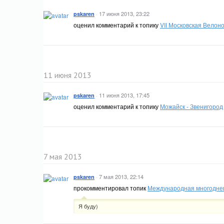
·
17 июня 2013, 23:22
pskaren
оценил комментарий к топику
VII Московская Велоно
11 июня 2013
·
11 июня 2013, 17:45
pskaren
оценил комментарий к топику
Можайск - Звенигород
7 мая 2013
·
7 мая 2013, 22:14
pskaren
прокомментировал топик
Международная многоднев
Я буду)