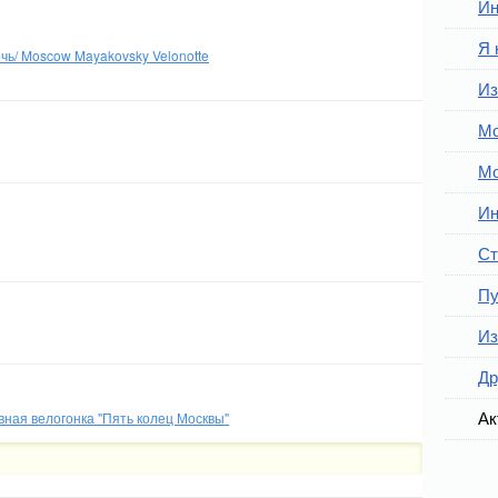
Ин
Я 
чь/ Moscow Mayakovsky Velonotte
Из
Мо
Мо
Ин
Ст
Пу
Из
Др
Ак
ная велогонка "Пять колец Москвы"