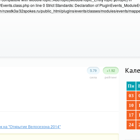
Events.class.php on line 0 Strict Standards: Declaration of PluginEvents_Module
/nzestk3a/32spokes.ru/public_html/plugins/events/classes/modules/events/mapper
Кале
5.79
+1.92
сила
рейтинг
Пн
03
10
17
24
к на "Открытие Велосезона 2014"