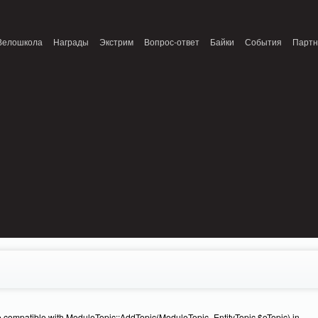
onnection refused (111) in /home/n/nzestk3a/32spokes.ru/public_html/engine/lib/
Велошкола
Награды
Экстрим
Вопрос-ответ
Байки
События
Парт
e compatible with ModuleTopic::AddTopic(ModuleTopic_EntityTopic $oTopic) in