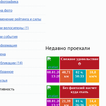
фографика
на фото
менение рейтинга и силы
и велосипеды (1)
и события
формация
Недавно проехали
ена
Снежное удовольствие
бликации (14)
⛄
бранное
08.01.2019
40,71
02 ч.
10,8
13:28
км
50:33
км/ч
узья
Без фантазий насчет
тивность
куда ехать
08.01.2019
21,39
01 ч.
14,4
13:15
км
26:36
км/ч