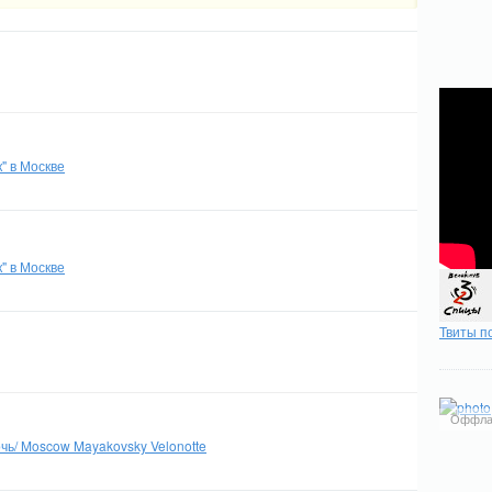
" в Москве
" в Москве
Твиты п
Оффла
чь/ Moscow Mayakovsky Velonotte