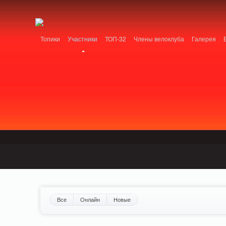
Notice: MemcachePool::get(): Server localhost (tcp 11211, udp 0) failed with: Conn
/home/n/nzestk3a/32spokes.ru/public_html/engine/lib/external/DklabCache/Zen
Топики
Участники
ТОП-32
Члены велоклуба
Галерея
Вопрос-ответ
Байки
События
Партнеры
Все
Онлайн
Новые