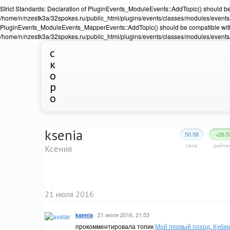
Strict Standards: Declaration of PluginEvents_ModuleEvents::AddTopic() should b
/home/n/nzestk3a/32spokes.ru/public_html/plugins/events/classes/modules/events/Ev
PluginEvents_ModuleEvents_MapperEvents::AddTopic() should be compatible wit
/home/n/nzestk3a/32spokes.ru/public_html/plugins/events/classes/modules/events
с
к
о
р
о
ksenia
50.58
+26.5
сила
рейти
Ксения
21 июля 2016
·
21 июля 2016, 21:53
ksenia
прокомментировала топик
Мой первый поход. Куби