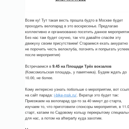
Всем ку! Тут такая весть прошла будто в Москве будет
проходить велопарад в это воскресенье. Предлагаю
коллективно и организованно посетить данное мероприяти
Без нас там будет скучно, так что давайте спасём эту
движуху своим присутствием! Стараемся ехать аккуратно
не порочить честь велоклуба, погонять и попрыгать успее
после мероприятия)
Встречаемся в
9.45
на Площади Трёх вокзалов
(Комсомольская площадь, у памятника). Будем ждать до
10.00, не более.
Кому интересно узнать побольше о мероприятии, вот ссыл
на сайт парада:
i-bike-msk.ru/
. Вкратце это будет так:
Приезжаем на велопарад где-то за 40 минут до старта,
изучаем то, что приготовили спонсоры мероприятия, в 11.
старт, катаем по Садовому кольцу перекрытому специаль
для нас, а потом на afterparty куда захотим.