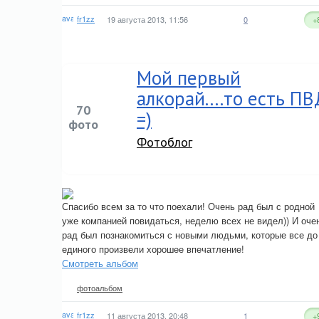
fr1zz
19 августа 2013, 11:56
0
+
Мой первый
алкорай....то есть ПВ
70
=)
фото
Фотоблог
Спасибо всем за то что поехали! Очень рад был с родной
уже компанией повидаться, неделю всех не видел)) И оче
рад был познакомиться с новыми людьми, которые все до
единого произвели хорошее впечатление!
Смотреть альбом
фотоальбом
fr1zz
11 августа 2013, 20:48
1
+