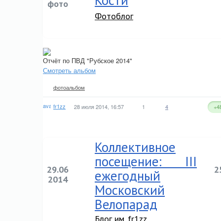
Кости
фото
Фотоблог
Отчёт по ПВД "Рубское 2014"
Смотреть альбом
фотоальбом
fr1zz
28 июля 2014, 16:57
1
4
+4
Коллективное
посещение: III
29.06
2
ежегодный
2014
Московский
Велопарад
Блог им. fr1zz