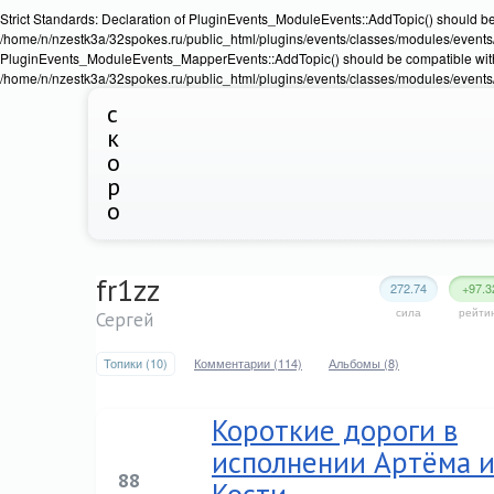
Strict Standards: Declaration of PluginEvents_ModuleEvents::AddTopic() should b
/home/n/nzestk3a/32spokes.ru/public_html/plugins/events/classes/modules/events/Ev
PluginEvents_ModuleEvents_MapperEvents::AddTopic() should be compatible wit
/home/n/nzestk3a/32spokes.ru/public_html/plugins/events/classes/modules/events
с
к
о
р
о
fr1zz
272.74
+97.3
сила
рейти
Сергей
Топики (10)
Комментарии (114)
Альбомы (8)
Короткие дороги в
исполнении Артёма 
88