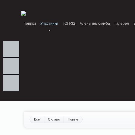
Notice: MemcachePool::get(): Server localhost (tcp 11211, udp 0) failed with: Conn
/home/n/nzestk3a/32spokes.ru/public_html/engine/lib/external/DklabCache/Zen
Топики
Участники
ТОП-32
Члены велоклуба
Галерея
Вопрос-ответ
Байки
События
Партнеры
Все
Онлайн
Новые