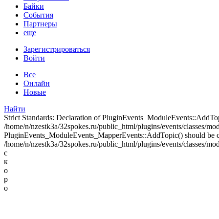
Байки
События
Партнеры
еще
Зарегистрироваться
Войти
Все
Онлайн
Новые
Найти
Strict Standards: Declaration of PluginEvents_ModuleEvents::AddT
/home/n/nzestk3a/32spokes.ru/public_html/plugins/events/classes/modul
PluginEvents_ModuleEvents_MapperEvents::AddTopic() should be 
/home/n/nzestk3a/32spokes.ru/public_html/plugins/events/classes/mod
с
к
о
р
о