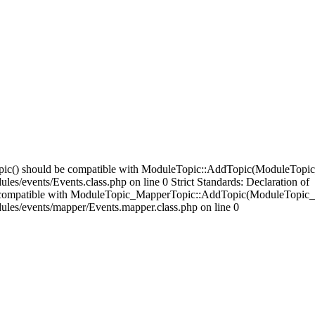
opic() should be compatible with ModuleTopic::AddTopic(ModuleTopic
es/events/Events.class.php on line 0 Strict Standards: Declaration of
compatible with ModuleTopic_MapperTopic::AddTopic(ModuleTopic_E
ules/events/mapper/Events.mapper.class.php on line 0