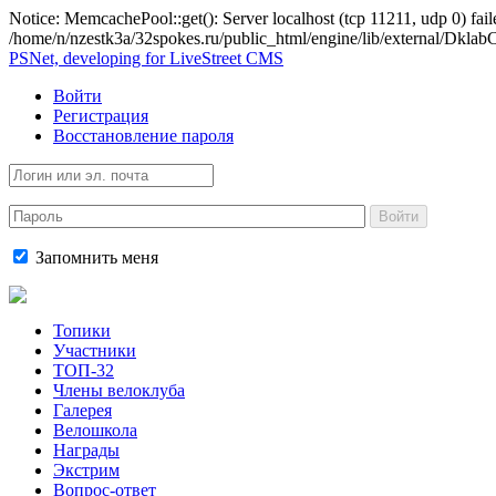
Notice: MemcachePool::get(): Server localhost (tcp 11211, udp 0) fail
/home/n/nzestk3a/32spokes.ru/public_html/engine/lib/external/Dkl
PSNet, developing for LiveStreet CMS
Войти
Регистрация
Восстановление пароля
Войти
Запомнить меня
Топики
Участники
ТОП-32
Члены велоклуба
Галерея
Велошкола
Награды
Экстрим
Вопрос-ответ