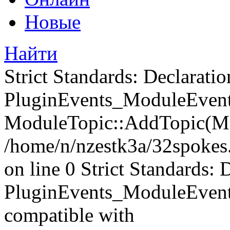
Новые
Найти
Strict Standards: Declaratio
PluginEvents_ModuleEvents
ModuleTopic::AddTopic(Mo
/home/n/nzestk3a/32spokes.
on line 0 Strict Standards: 
PluginEvents_ModuleEvent
compatible with