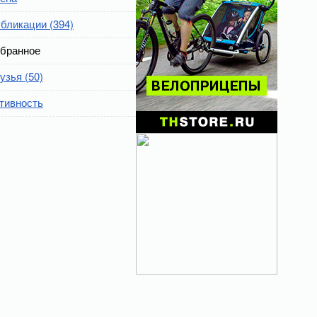
бликации (394)
бранное
узья (50)
тивность