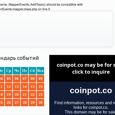
Events_MapperEvents::AddTopic() should be compatible with
/Events.mapper.class.php on line 0
ндарь событий
Вт
Ср
Чт
Пт
Сб
Вск
04
05
06
07
08
09
11
12
13
14
15
16
18
19
20
21
22
23
25
26
27
28
29
30