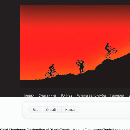
Notice: MemcachePool::get(): Server localhost (tcp 11211, udp 0) failed with: C
Топики
Участники
ТОП-32
Члены велоклуба
Галерея
Все
Онлайн
Новые
Strict Standards: Declaration of PluginEvents_ModuleEvents::AddTopic() should b