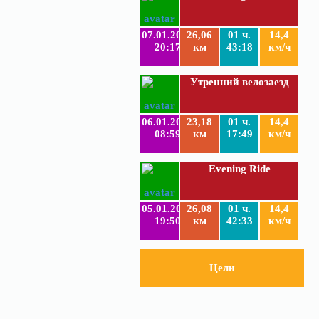
07.01.2019
26,06
01 ч.
14,4
20:17
км
43:18
км/ч
Утренний велозаезд
06.01.2019
23,18
01 ч.
14,4
08:59
км
17:49
км/ч
Evening Ride
05.01.2019
26,08
01 ч.
14,4
19:50
км
42:33
км/ч
Цели