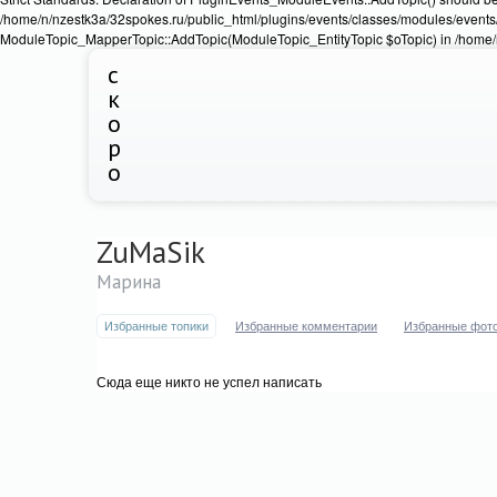
/home/n/nzestk3a/32spokes.ru/public_html/plugins/events/classes/modules/events/
ModuleTopic_MapperTopic::AddTopic(ModuleTopic_EntityTopic $oTopic) in /home/n
с
к
о
р
о
ZuMaSik
Марина
Избранные топики
Избранные комментарии
Избранные фот
Сюда еще никто не успел написать