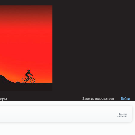
external/DklabCache/Zend/Cache/Backend/Memcached.php on line 134
Зарегистрироваться
Войти
неры
Найти