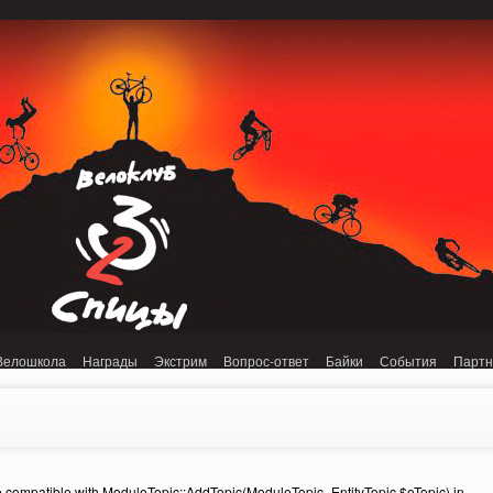
onnection refused (111) in /home/n/nzestk3a/32spokes.ru/public_html/engine/lib/
Велошкола
Награды
Экстрим
Вопрос-ответ
Байки
События
Парт
e compatible with ModuleTopic::AddTopic(ModuleTopic_EntityTopic $oTopic) in