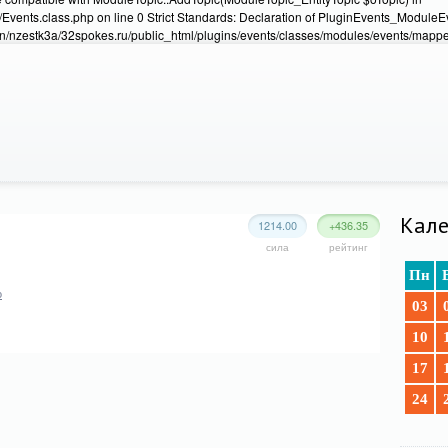
Events.class.php on line 0 Strict Standards: Declaration of PluginEvents_Module
/nzestk3a/32spokes.ru/public_html/plugins/events/classes/modules/events/mapper
Кале
1214.00
+436.35
сила
рейтинг
Пн
о
03
10
17
24