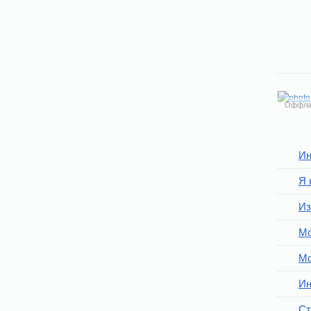
Оффла
Ин
Я 
Из
Мо
Мо
Ин
Ст