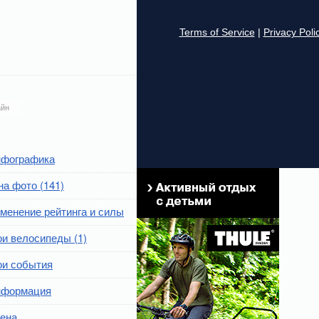
йн
фографика
на фото (141)
менение рейтинга и силы
и велосипеды (1)
и события
формация
ена