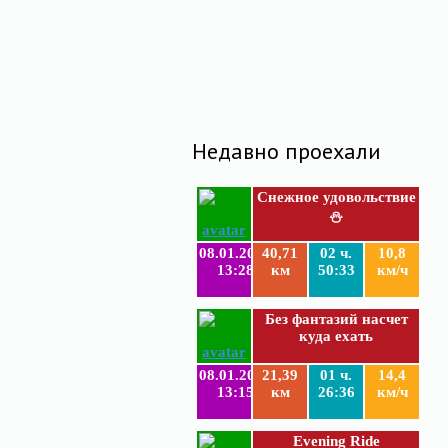
Недавно проехали
Снежное удовольствие
⛄
08.01.2019
40,71
02 ч.
10,8
13:28
км
50:33
км/ч
Без фантазий насчет
куда ехать
08.01.2019
21,39
01 ч.
14,4
13:15
км
26:36
км/ч
Evening Ride