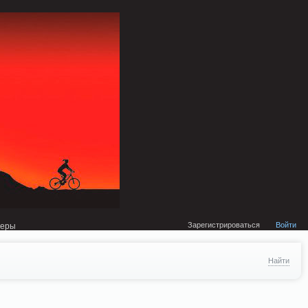
external/DklabCache/Zend/Cache/Backend/Memcached.php on line 134
Зарегистрироваться
Войти
неры
Найти