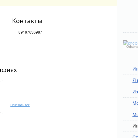
Контакты
89197636987
Оффла
афиях
Ин
Я 
Из
Мо
Показать все
Мо
Ин
Ст