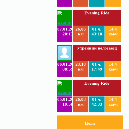
Evening Ride
07.01.2019
26,06
01 ч.
14,4
20:17
км
43:18
км/ч
Утренний велозаезд
06.01.2019
23,18
01 ч.
14,4
08:59
км
17:49
км/ч
Evening Ride
05.01.2019
26,08
01 ч.
14,4
19:50
км
42:33
км/ч
Цели