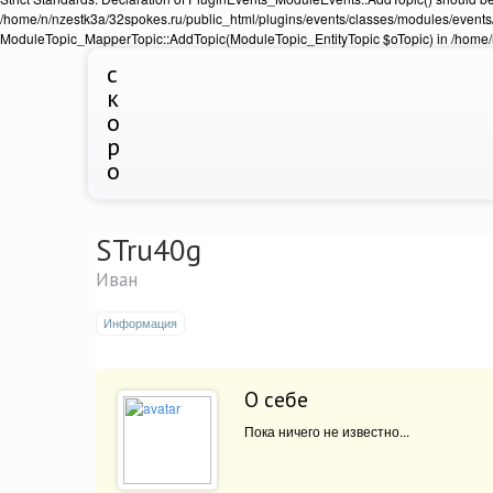
/home/n/nzestk3a/32spokes.ru/public_html/plugins/events/classes/modules/events/
ModuleTopic_MapperTopic::AddTopic(ModuleTopic_EntityTopic $oTopic) in /home/n
с
к
о
р
о
STru40g
Иван
Информация
О себе
Пока ничего не известно...