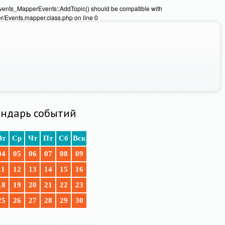
Events_MapperEvents::AddTopic() should be compatible with
/Events.mapper.class.php on line 0
ндарь событий
Вт
Ср
Чт
Пт
Сб
Вск
04
05
06
07
08
09
11
12
13
14
15
16
18
19
20
21
22
23
25
26
27
28
29
30