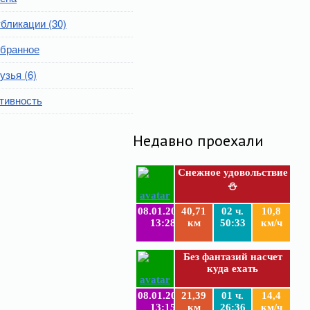
бликации (30)
бранное
узья (6)
тивность
Недавно проехали
Снежное удовольствие
⛄
08.01.2019
40,71
02 ч.
10,8
13:28
км
50:33
км/ч
Без фантазий насчет
куда ехать
08.01.2019
21,39
01 ч.
14,4
13:15
км
26:36
км/ч