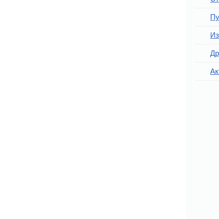
Пу
Из
Др
Ак