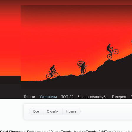
Notice: MemcachePool::get(): Server localhost (tcp 11211, udp 0) failed with: C
Топики
Участники
ТОП-32
Члены велоклуба
Галерея
Все
Онлайн
Новые
Strict Standards: Declaration of PluginEvents_ModuleEvents::AddTopic() should b