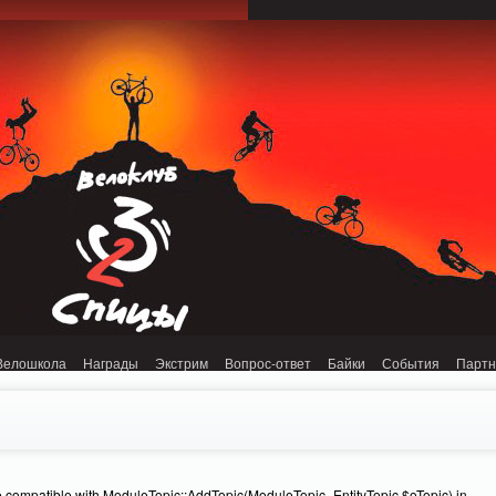
onnection refused (111) in /home/n/nzestk3a/32spokes.ru/public_html/engine/lib/
Велошкола
Награды
Экстрим
Вопрос-ответ
Байки
События
Парт
e compatible with ModuleTopic::AddTopic(ModuleTopic_EntityTopic $oTopic) in