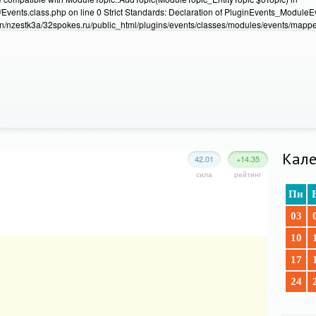
Events.class.php on line 0 Strict Standards: Declaration of PluginEvents_Module
/nzestk3a/32spokes.ru/public_html/plugins/events/classes/modules/events/mapper
Кале
42.01
+14.35
сила
рейтинг
Пн
03
10
17
24