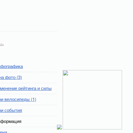
йн
фографика
на фото (3)
менение рейтинга и силы
и велосипеды (1)
и события
формация
ена