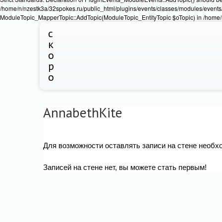
/home/n/nzestk3a/32spokes.ru/public_html/plugins/events/classes/modules/events/
ModuleTopic_MapperTopic::AddTopic(ModuleTopic_EntityTopic $oTopic) in /home/n
с
к
о
р
о
AnnabethKite
Для возможности оставлять записи на стене необх
Записей на стене нет, вы можете стать первым!