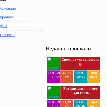
бликации
бранное
узья
тивность
Недавно проехали
Снежное удовольствие
⛄
08.01.2019
40,71
02 ч.
10,8
13:28
км
50:33
км/ч
Без фантазий насчет
куда ехать
08.01.2019
21,39
01 ч.
14,4
13:15
км
26:36
км/ч