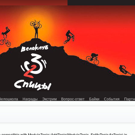
onnection refused (111) in /home/n/nzestk3a/32spokes.ru/public_html/engine/lib/
Велошкола
Награды
Экстрим
Вопрос-ответ
Байки
События
Парт
e compatible with ModuleTopic::AddTopic(ModuleTopic_EntityTopic $oTopic) in