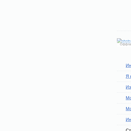
Оффла
Ин
Я 
Из
Мо
Мо
Ин
Ст