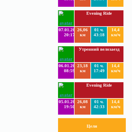
Evening Ride
07.01.2019
26,06
01 ч.
14,4
20:17
км
43:18
км/ч
Утренний велозаезд
06.01.2019
23,18
01 ч.
14,4
08:59
км
17:49
км/ч
Evening Ride
05.01.2019
26,08
01 ч.
14,4
19:50
км
42:33
км/ч
Цели