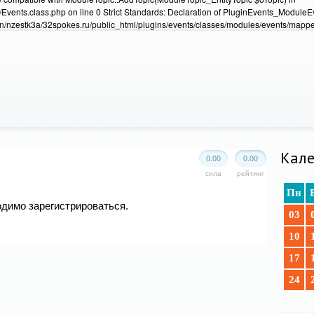
Events.class.php on line 0 Strict Standards: Declaration of PluginEvents_Module
/nzestk3a/32spokes.ru/public_html/plugins/events/classes/modules/events/mapper
Кале
0.00
0.00
сила
рейтинг
Пн
одимо зарегистрироваться.
03
10
17
24