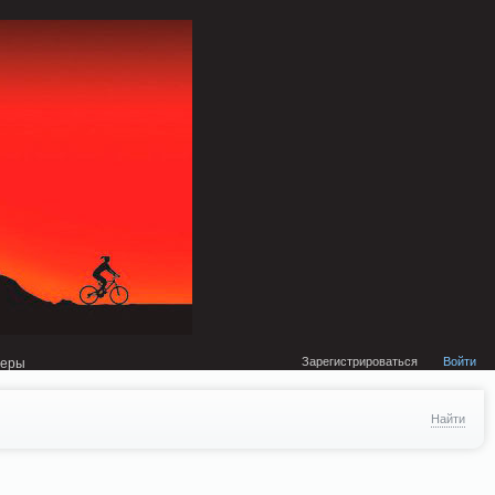
external/DklabCache/Zend/Cache/Backend/Memcached.php on line 134
Зарегистрироваться
Войти
неры
Найти