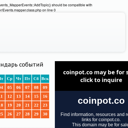
Events_MapperEvents::AddTopic() should be compatible with
/Events.mapper.class.php on line 0
ндарь событий
Вт
Ср
Чт
Пт
Сб
Вск
04
05
06
07
08
09
11
12
13
14
15
16
18
19
20
21
22
23
25
26
27
28
29
30