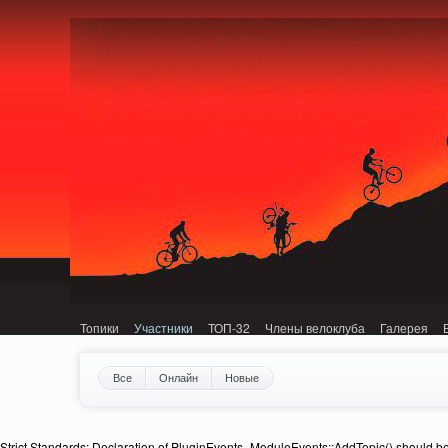
Notice: MemcachePool::get(): Server localhost (tcp 11211, udp 0) failed with: C
Топики
Участники
ТОП-32
Члены велоклуба
Галерея
Все
Онлайн
Новые
Strict Standards: Declaration of PluginEvents_ModuleEvents::AddTopic() should b