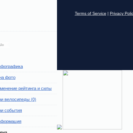
йн
фографика
на фото
менение рейтинга и силы
и велосипеды (0)
и события
формация
ена