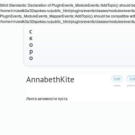
Strict Standards: Declaration of PluginEvents_ModuleEvents::AddTopic() should b
/home/n/nzestk3a/32spokes.ru/public_html/plugins/events/classes/modules/events/Ev
PluginEvents_ModuleEvents_MapperEvents::AddTopic() should be compatible wit
/home/n/nzestk3a/32spokes.ru/public_html/plugins/events/classes/modules/events
с
к
о
р
о
AnnabethKite
0.00
0.0
сила
рейт
Лента активности пуста