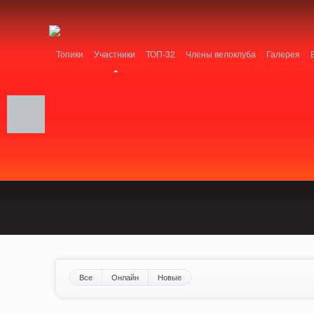
Notice: MemcachePool::get(): Server localhost (tcp 11211, udp 0) failed with: Conn
/home/n/nzestk3a/32spokes.ru/public_html/engine/lib/external/DklabCache/Zen
Топики
Участники
ТОП-32
Члены велоклуба
Галерея
Вопрос-ответ
Байки
События
Партнеры
Все
Онлайн
Новые