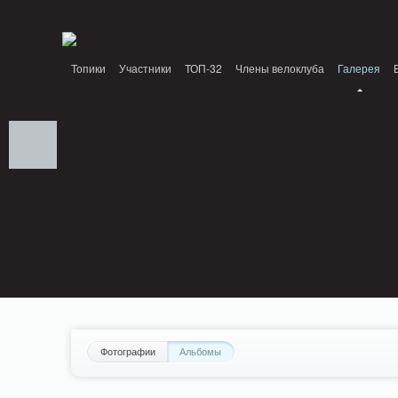
Notice: MemcachePool::get(): Server localhost (tcp 11211, udp 0) failed with: Conn
/home/n/nzestk3a/32spokes.ru/public_html/engine/lib/external/DklabCache/Zen
Топики
Участники
ТОП-32
Члены велоклуба
Галерея
Вопрос-ответ
Байки
События
Партнеры
Фотографии
Альбомы