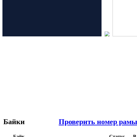
Байки
Проверить номер рамы
Байк
Статус
В