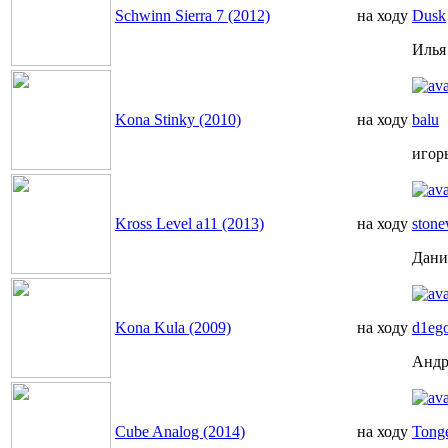
Schwinn Sierra 7 (2012)
на ходу
Dusk
Илья
Kona Stinky (2010)
на ходу
balu
игор
Kross Level a11 (2013)
на ходу
stone
Дани
Kona Kula (2009)
на ходу
d1eg
Андр
Cube Analog (2014)
на ходу
Tong