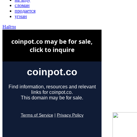
сломан
продается
угнан
Найти