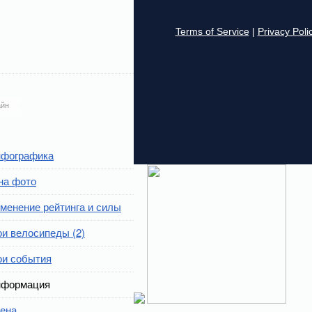
йн
фографика
на фото
менение рейтинга и силы
и велосипеды (2)
и события
формация
ена