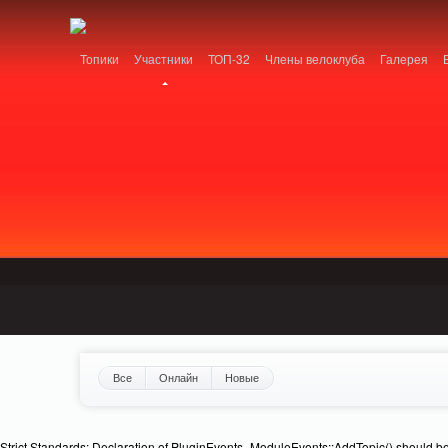
Notice: MemcachePool::get(): Server localhost (tcp 11211, udp 0) failed with: C
Топики
Участники
ТОП-32
Члены велоклуба
Галерея
Все
Онлайн
Новые
Strict Standards: Declaration of PluginEvents_ModuleEvents::AddTopic() should b