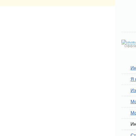
Оффла
Ин
Я 
Из
Мо
Мо
Ин
Ст