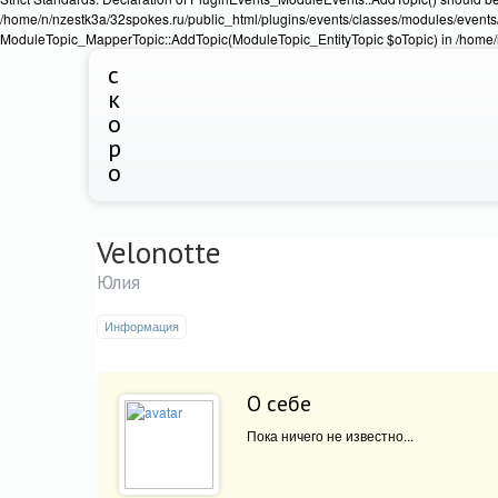
/home/n/nzestk3a/32spokes.ru/public_html/plugins/events/classes/modules/events/
ModuleTopic_MapperTopic::AddTopic(ModuleTopic_EntityTopic $oTopic) in /home/n
с
к
о
р
о
Velonotte
Юлия
Информация
О себе
Пока ничего не известно...