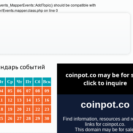
Events_MapperEvents::AddTopic() should be compatible with
/Events.mapper.class.php on line 0
ндарь событий
Вт
Ср
Чт
Пт
Сб
Вск
04
05
06
07
08
09
11
12
13
14
15
16
18
19
20
21
22
23
25
26
27
28
29
30