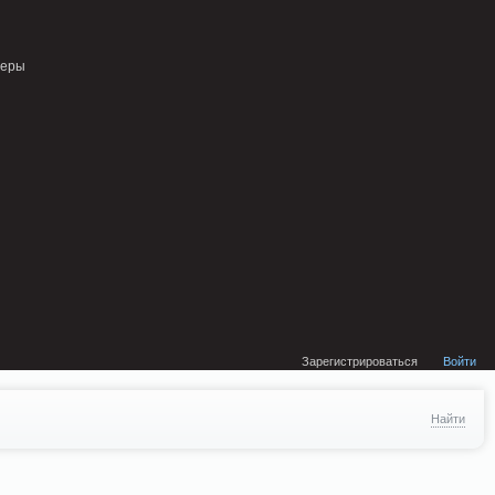
external/DklabCache/Zend/Cache/Backend/Memcached.php on line 134
неры
Зарегистрироваться
Войти
Найти