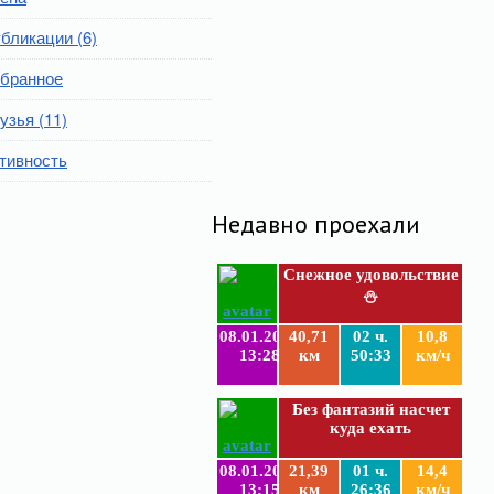
бликации (6)
бранное
узья (11)
тивность
Недавно проехали
Снежное удовольствие
⛄
08.01.2019
40,71
02 ч.
10,8
13:28
км
50:33
км/ч
Без фантазий насчет
куда ехать
08.01.2019
21,39
01 ч.
14,4
13:15
км
26:36
км/ч