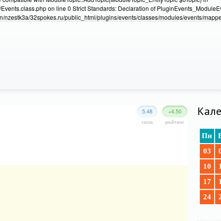
Events.class.php on line 0 Strict Standards: Declaration of PluginEvents_Module
/nzestk3a/32spokes.ru/public_html/plugins/events/classes/modules/events/mapper
Кале
5.48
+4.50
сила
рейтинг
Пн
03
10
17
24