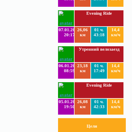
Evening Ride
07.01.2019
26,06
01 ч.
14,4
20:17
км
43:18
км/ч
Утренний велозаезд
06.01.2019
23,18
01 ч.
14,4
08:59
км
17:49
км/ч
Evening Ride
05.01.2019
26,08
01 ч.
14,4
19:50
км
42:33
км/ч
Цели