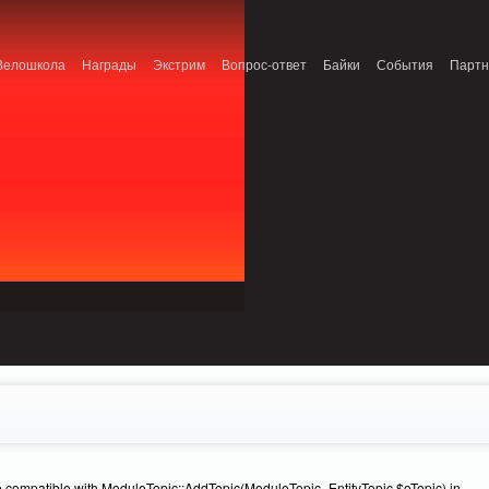
onnection refused (111) in /home/n/nzestk3a/32spokes.ru/public_html/engine/lib/
Велошкола
Награды
Экстрим
Вопрос-ответ
Байки
События
Парт
e compatible with ModuleTopic::AddTopic(ModuleTopic_EntityTopic $oTopic) in