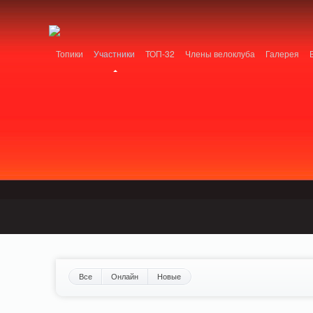
Notice: MemcachePool::get(): Server localhost (tcp 11211, udp 0) failed with: Conn
/home/n/nzestk3a/32spokes.ru/public_html/engine/lib/external/DklabCache/Zen
Топики
Участники
ТОП-32
Члены велоклуба
Галерея
Вопрос-ответ
Байки
События
Партнеры
Все
Онлайн
Новые