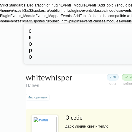
Strict Standards: Declaration of PluginEvents_ModuleEvents::AddTopic() should b
/home/n/nzestk3a/32spokes.ru/public_html/plugins/events/classes/modules/events/Ev
PluginEvents_ModuleEvents_MapperEvents::AddTopic() should be compatible wit
/home/n/nzestk3a/32spokes.ru/public_html/plugins/events/classes/modules/events
с
к
о
р
о
whitewhisper
2.76
+1.2
сила
рейти
Павел
Информация
О себе
дарю людям свет и тепло