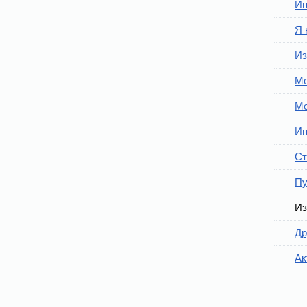
Ин
Я 
Из
Мо
Мо
Ин
Ст
Пу
Из
Др
Ак