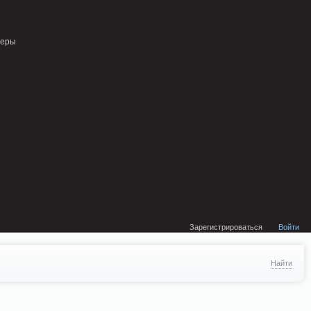
external/DklabCache/Zend/Cache/Backend/Memcached.php on line 134
неры
Зарегистрироваться
Войти
Найти