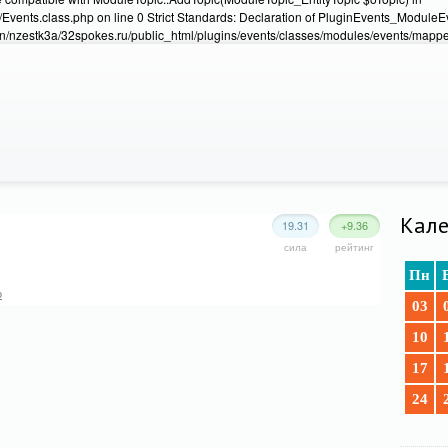
Events.class.php on line 0 Strict Standards: Declaration of PluginEvents_Module
/nzestk3a/32spokes.ru/public_html/plugins/events/classes/modules/events/mapper
Кале
19.31
+9.36
сила
рейтинг
Пн
о
03
10
17
24