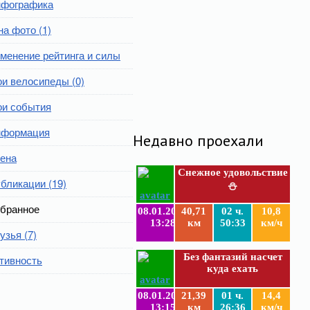
фографика
на фото (1)
менение рейтинга и силы
и велосипеды (0)
и события
формация
Недавно проехали
ена
Снежное удовольствие
бликации (19)
⛄
бранное
08.01.2019
40,71
02 ч.
10,8
13:28
км
50:33
км/ч
узья (7)
Без фантазий насчет
тивность
куда ехать
08.01.2019
21,39
01 ч.
14,4
13:15
км
26:36
км/ч