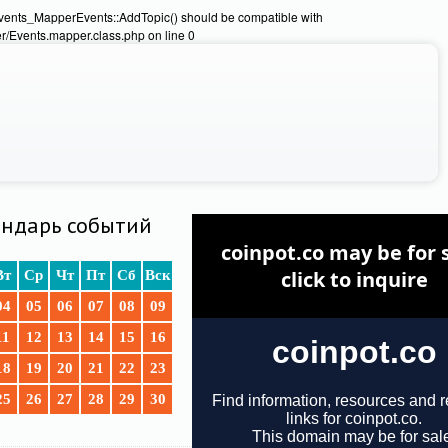
Events_MapperEvents::AddTopic() should be compatible with
/Events.mapper.class.php on line 0
ндарь событий
Вт
Ср
Чт
Пт
Сб
Вск
04
05
06
07
08
09
11
12
13
14
15
16
18
19
20
21
22
23
25
26
27
28
29
30