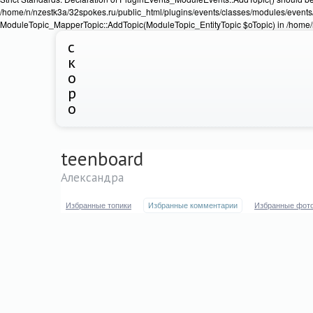
/home/n/nzestk3a/32spokes.ru/public_html/plugins/events/classes/modules/events/
ModuleTopic_MapperTopic::AddTopic(ModuleTopic_EntityTopic $oTopic) in /home/n
с
к
о
р
о
teenboard
Александра
Избранные топики
Избранные комментарии
Избранные фот