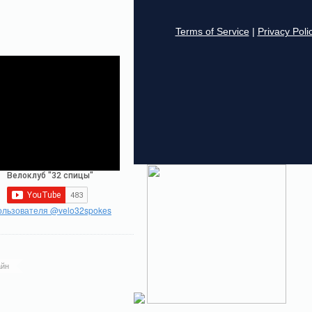
ользователя @velo32spokes
йн