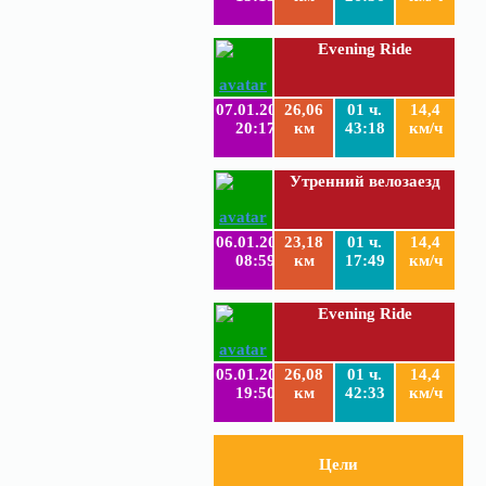
Evening Ride
07.01.2019
26,06
01 ч.
14,4
20:17
км
43:18
км/ч
Утренний велозаезд
06.01.2019
23,18
01 ч.
14,4
08:59
км
17:49
км/ч
Evening Ride
05.01.2019
26,08
01 ч.
14,4
19:50
км
42:33
км/ч
Цели