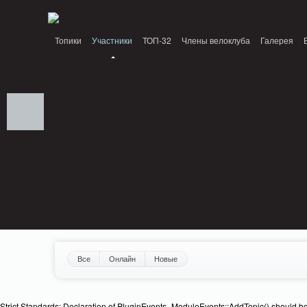
Notice: MemcachePool::get(): Server localhost (tcp 11211, udp 0) failed with: C
Топики
Участники
ТОП-32
Члены велоклуба
Галерея
Все
Онлайн
Новые
Strict Standards: Declaration of PluginEvents_ModuleEvents::AddTopic() should b