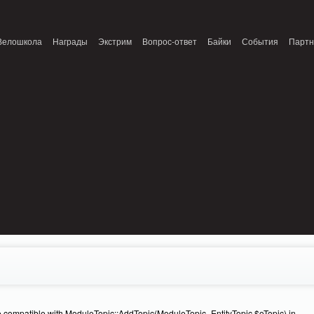
onnection refused (111) in /home/n/nzestk3a/32spokes.ru/public_html/engine/lib/
Велошкола
Награды
Экстрим
Вопрос-ответ
Байки
События
Парт
e compatible with ModuleTopic::AddTopic(ModuleTopic_EntityTopic $oTopic) in