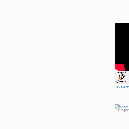
Твиты п
Оффла