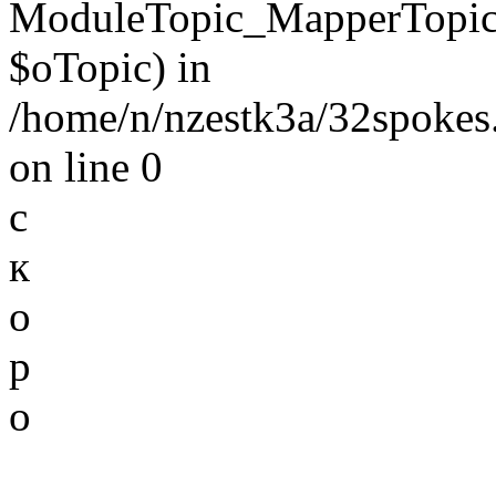
ModuleTopic_MapperTopic
$oTopic) in
/home/n/nzestk3a/32spokes.
on line 0
с
к
о
р
о