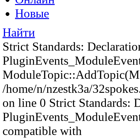
Новые
Найти
Strict Standards: Declaratio
PluginEvents_ModuleEvents
ModuleTopic::AddTopic(Mo
/home/n/nzestk3a/32spokes.
on line 0 Strict Standards: 
PluginEvents_ModuleEvent
compatible with